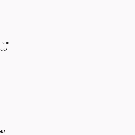
t son
 TCO
ous