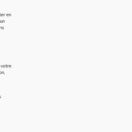
ler en
 un
ans
 votre
on,
s