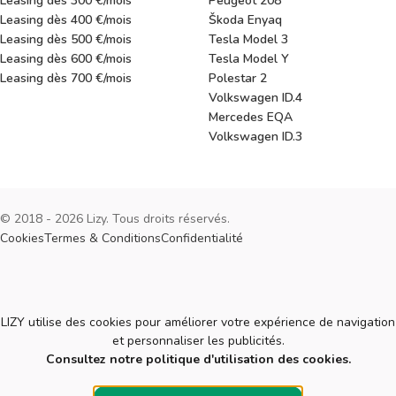
Leasing dès 300 €/mois
Peugeot 208
Leasing dès 400 €/mois
Škoda Enyaq
Leasing dès 500 €/mois
Tesla Model 3
Leasing dès 600 €/mois
Tesla Model Y
Leasing dès 700 €/mois
Polestar 2
Volkswagen ID.4
Mercedes EQA
Volkswagen ID.3
© 2018 - 2026 Lizy. Tous droits réservés.
Cookies
Termes & Conditions
Confidentialité
Cookies
LIZY utilise des cookies pour améliorer votre expérience de navigation
et personnaliser les publicités.
Consultez notre politique d'utilisation des cookies.