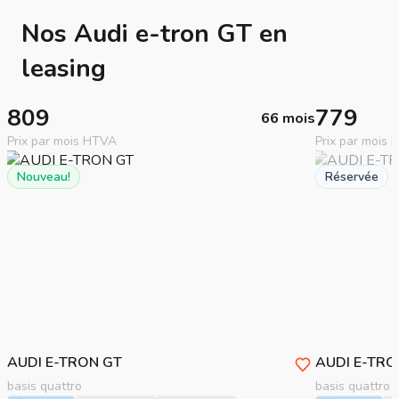
Nos Audi e-tron GT en
leasing
809
779
66 mois
Prix par mois HTVA
Prix par mois
Nouveau!
Réservée
AUDI
E-TRON GT
AUDI
E-TRO
basis quattro
basis quattro