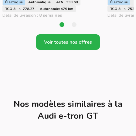
Électrique
Automatique
ATN : 333.68
Électrique
A
TCO 3 : ～ 778.27
Autonomie: 479 km
TCO 3 : ～ 752.
Délai de livraison :
8 semaines
Délai de livrai
Voir toutes nos offres
Nos modèles similaires à la
Audi e-tron GT