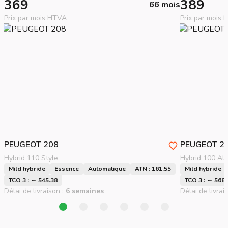
369
389
66 mois
Prix par mois HTVA
Prix par mois
PEUGEOT
208
PEUGEOT
2
Hybrid 110 Style
Hybrid 100 All
Mild hybride
Essence
Automatique
ATN : 161.55
Mild hybride
TCO 3 : ～ 545.38
TCO 3 : ～ 568.
Délai de livraison :
6 semaines
Délai de livrai