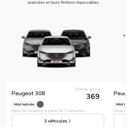
avancées et leurs finitions impeccables.
Premier prix à
Peugeot
308
Peug
369
Mild hybride
Mild h
Délai de livraison: à partir de 3 semaines
Délai d
3 véhicules