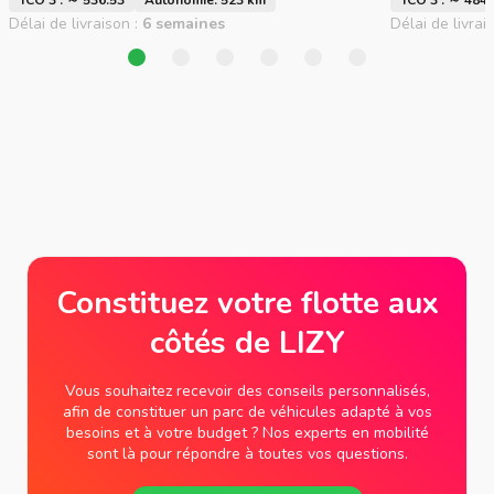
Délai de livraison :
6 semaines
Délai de livrai
Constituez votre flotte aux
côtés de LIZY
Vous souhaitez recevoir des conseils personnalisés,
afin de constituer un parc de véhicules adapté à vos
besoins et à votre budget ? Nos experts en mobilité
sont là pour répondre à toutes vos questions.