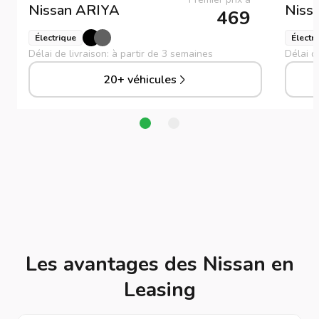
Nissan
ARIYA
Niss
469
Électrique
Électr
Délai de livraison: à partir de 3 semaines
Délai d
20+ véhicules
Les avantages des Nissan en
Leasing