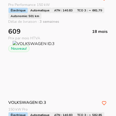
Pro Performance 150 kW
Électrique
Automatique
ATN : 140.83
TCO 3 : ～ 661.79
Autonomie: 501 km
Délai de livraison :
3 semaines
609
18 mois
Prix par mois HTVA
Nouveau!
VOLKSWAGEN
ID.3
150 kW Pro
Électrique
Automatique
ATN : 140.83
TCO 3 : ～ 582.85