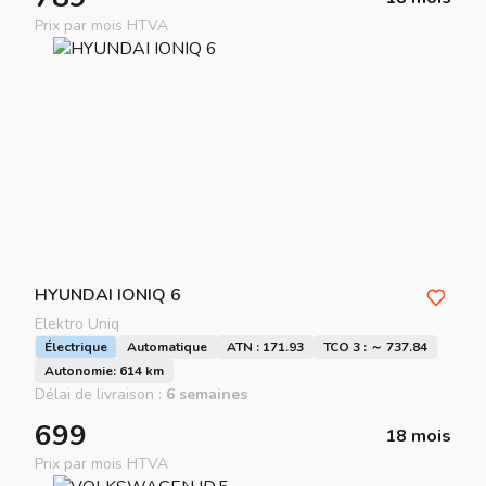
Prix par mois HTVA
HYUNDAI
IONIQ 6
Elektro Uniq
Électrique
Automatique
ATN : 171.93
TCO 3 : ～ 737.84
Autonomie: 614 km
Délai de livraison :
6 semaines
699
18 mois
Prix par mois HTVA