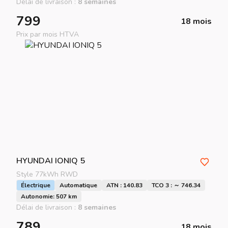
Délai de livraison :
8 semaines
799
18 mois
Prix par mois HTVA
HYUNDAI
IONIQ 5
Style 77kWh RWD
Électrique
Automatique
ATN : 140.83
TCO 3 : ～ 746.34
Autonomie: 507 km
Délai de livraison :
8 semaines
789
18 mois