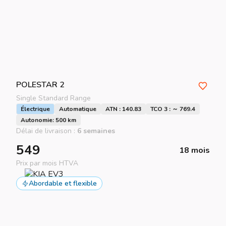
POLESTAR
2
Single Standard Range
Électrique
Automatique
ATN : 140.83
TCO 3 : ～ 769.4
Autonomie: 500 km
Délai de livraison :
6 semaines
549
18 mois
Prix par mois HTVA
Abordable et flexible