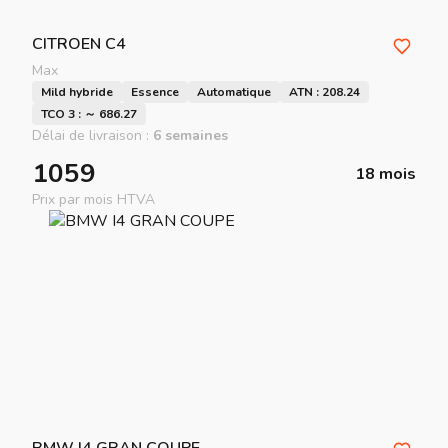
CITROEN
C4
Max
Mild hybride
Essence
Automatique
ATN : 208.24
TCO 3 : ～ 686.27
Délai de livraison :
6 semaines
1059
18 mois
Prix par mois HTVA