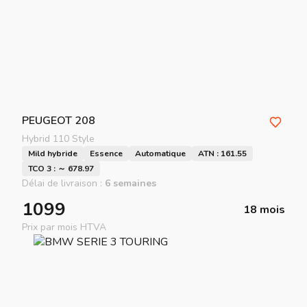
PEUGEOT
208
Hybrid 110 Style
Mild hybride
Essence
Automatique
ATN : 161.55
TCO 3 : ～ 678.97
Délai de livraison :
6 semaines
1099
18 mois
Prix par mois HTVA