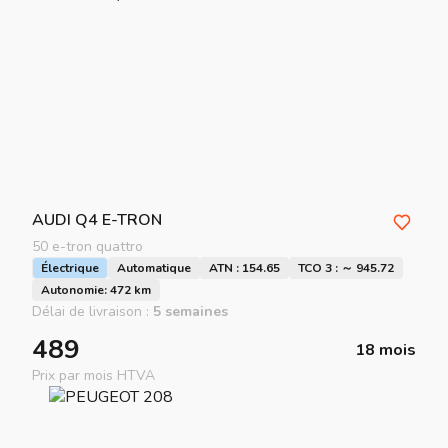
AUDI
Q4 E-TRON
50 e-tron quattro
Électrique
Automatique
ATN : 154.65
TCO 3 : ～ 945.72
Autonomie: 472 km
Délai de livraison :
5 semaines
489
18 mois
Prix par mois HTVA