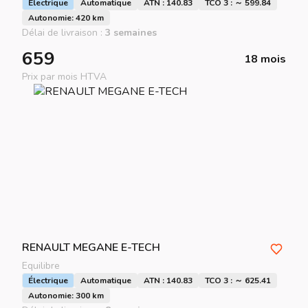
Électrique
Automatique
ATN : 140.83
TCO 3 : ～ 599.84
Autonomie: 420 km
Délai de livraison :
3 semaines
659
18 mois
Prix par mois HTVA
RENAULT
MEGANE E-TECH
Equilibre
Électrique
Automatique
ATN : 140.83
TCO 3 : ～ 625.41
Autonomie: 300 km