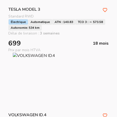
TESLA
MODEL 3
Standard RWD
Électrique
Automatique
ATN : 140.83
TCO 3 : ～ 573.58
Autonomie: 534 km
Délai de livraison :
3 semaines
699
18 mois
Prix par mois HTVA
VOLKSWAGEN
ID.4