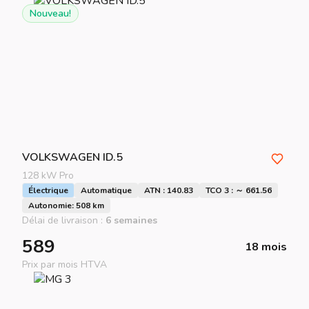
Nouveau!
VOLKSWAGEN
ID.5
128 kW Pro
Électrique
Automatique
ATN : 140.83
TCO 3 : ～ 661.56
Autonomie: 508 km
Délai de livraison :
6 semaines
589
18 mois
Prix par mois HTVA