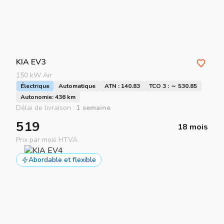
KIA
EV3
150 kW Air
Électrique
Automatique
ATN : 140.83
TCO 3 : ～ 530.85
Autonomie: 436 km
Délai de livraison :
1 semaine
519
18 mois
Prix par mois HTVA
Abordable et flexible