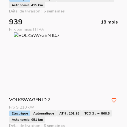
Autonomie: 415 km
Délai de livraison :
6 semaines
939
18 mois
Prix par mois HTVA
VOLKSWAGEN
ID.7
Pro S 210 kW
Électrique
Automatique
ATN : 201.95
TCO 3 : ～ 869.5
Autonomie: 651 km
Délai de livraison :
6 semaines