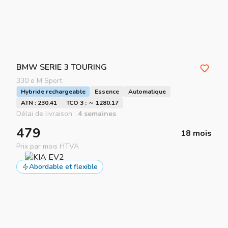
BMW
SERIE 3 TOURING
330 e M Sport
Hybride rechargeable
Essence
Automatique
ATN : 230.41
TCO 3 : ～ 1280.17
Délai de livraison :
4 semaines
479
18 mois
Prix par mois HTVA
Abordable et flexible