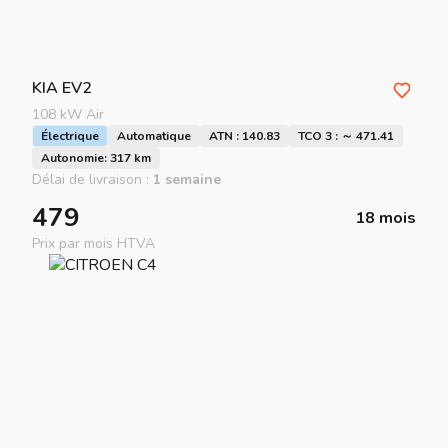
KIA
EV2
108 kW Air
Électrique
Automatique
ATN : 140.83
TCO 3 : ～ 471.41
Autonomie: 317 km
Délai de livraison :
1 semaine
479
18 mois
Prix par mois HTVA