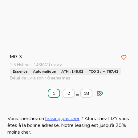
MG
3
1.5 Hybrid+ 143kW Luxury
Essence
Automatique
ATN : 145.02
TCO 3 : ～ 787.42
Délai de livraison :
8 semaines
...
1
2
18
Vous cherchez un
leasing pas cher
? Alors chez LIZY vous
êtes à la bonne adresse. Notre leasing est jusqu'à 20%
moins cher.