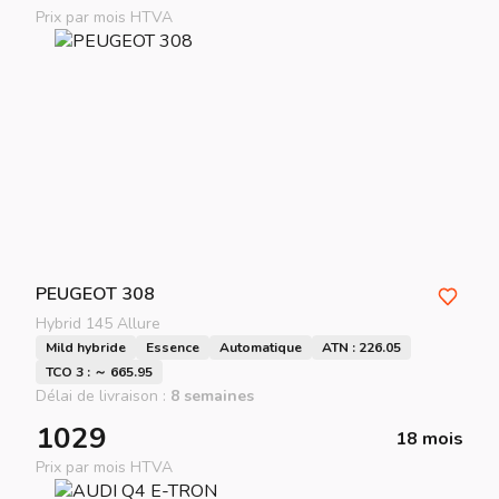
Prix par mois HTVA
PEUGEOT
308
Hybrid 145 Allure
Mild hybride
Essence
Automatique
ATN : 226.05
TCO 3 : ～ 665.95
Délai de livraison :
8 semaines
1029
18 mois
Prix par mois HTVA