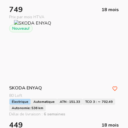
749
18 mois
Prix par mois HTVA
Nouveau!
SKODA
ENYAQ
80 Loft
Électrique
Automatique
ATN : 151.33
TCO 3 : ～ 702.49
Autonomie: 536 km
Délai de livraison :
6 semaines
449
18 mois