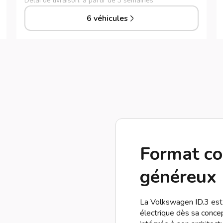
Délai de livraison: à partir de 3 semaines
6 véhicules
Format co
généreux
La Volkswagen ID.3 es
électrique dès sa concep