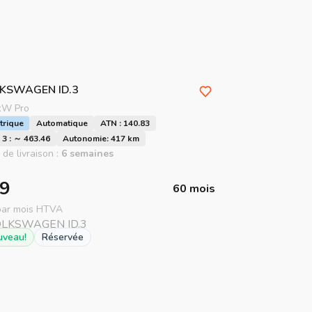
LKSWAGEN
ID.3
kW Pro
trique
Automatique
ATN : 140.83
3 : ～ 463.46
Autonomie: 417 km
 de livraison :
6 semaines
9
60 mois
 par mois HTVA
uveau!
Réservée