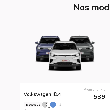
Nos modè
Premier prix à
Volkswagen
ID.4
539
+
1
Électrique