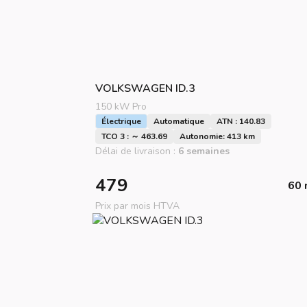
VOLKSWAGEN
ID.3
150 kW Pro
Électrique
Automatique
ATN : 140.83
TCO 3 : ～ 463.69
Autonomie: 413 km
Délai de livraison :
6 semaines
479
60 
Prix par mois HTVA