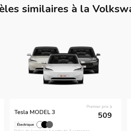
les similaires à la Volksw
Premier prix à
Tesla
MODEL 3
509
Électrique