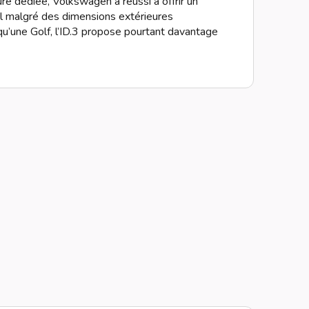
ure dédiée, Volkswagen a réussi à offrir un
l malgré des dimensions extérieures
qu’une Golf, l’ID.3 propose pourtant davantage