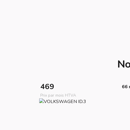
No
469
66 
Prix par mois HTVA