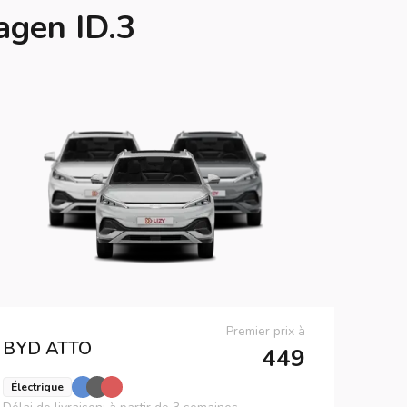
agen ID.3
Premier prix à
BYD
ATTO
449
Électrique