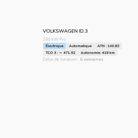
VOLKSWAGEN
ID.3
150 kW Pro
Électrique
Automatique
ATN : 140.83
TCO 3 : ～ 471.92
Autonomie: 418 km
Délai de livraison :
6 semaines