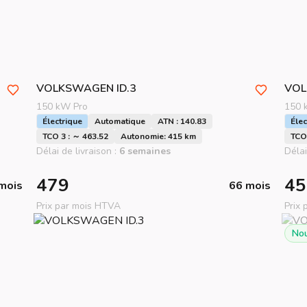
VOLKSWAGEN
ID.3
VO
150 kW Pro
150 
Électrique
Automatique
ATN : 140.83
Élec
TCO 3 : ～ 463.52
Autonomie: 415 km
TCO 
Délai de livraison :
6 semaines
Délai
479
45
mois
66 mois
Prix par mois HTVA
Prix
No