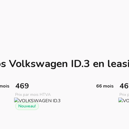
s Volkswagen ID.3 en leas
469
46
mois
66 mois
Prix par mois HTVA
Prix
Nouveau!