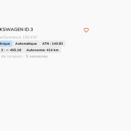
LKSWAGEN
ID.3
Performance 150 kW
trique
Automatique
ATN : 140.83
3 : ～ 455.16
Autonomie: 414 km
 de livraison :
5 semaines