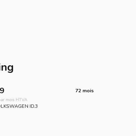
ing
9
72 mois
 par mois HTVA