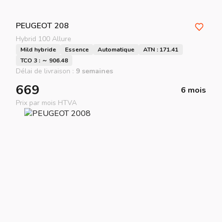
PEUGEOT
208
Hybrid 100 Allure
Mild hybride
Essence
Automatique
ATN : 171.41
TCO 3 : ～ 906.48
Délai de livraison :
9 semaines
669
6 mois
Prix par mois HTVA