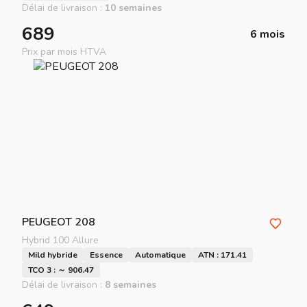
Délai de livraison :
10 semaines
689
6 mois
Prix par mois HTVA
PEUGEOT
208
Hybrid 100 Allure
Mild hybride
Essence
Automatique
ATN : 171.41
TCO 3 : ～ 906.47
Délai de livraison :
8 semaines