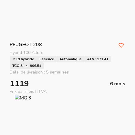
PEUGEOT
208
Hybrid 100 Allure
Mild hybride
Essence
Automatique
ATN : 171.41
TCO 3 : ～ 906.51
Délai de livraison :
5 semaines
1119
6 mois
Prix par mois HTVA