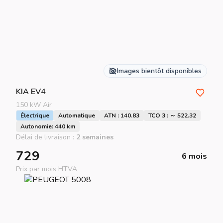
Images bientôt disponibles
KIA
EV4
150 kW Air
Électrique
Automatique
ATN : 140.83
TCO 3 : ～ 522.32
Autonomie: 440 km
Délai de livraison :
2 semaines
729
6 mois
Prix par mois HTVA