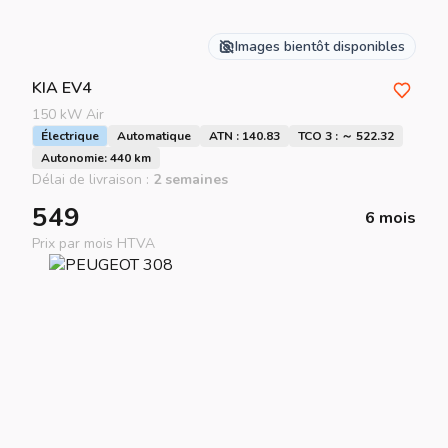
Images bientôt disponibles
KIA
EV4
150 kW Air
Électrique
Automatique
ATN : 140.83
TCO 3 : ～ 522.32
Autonomie: 440 km
Délai de livraison :
2 semaines
549
6 mois
Prix par mois HTVA