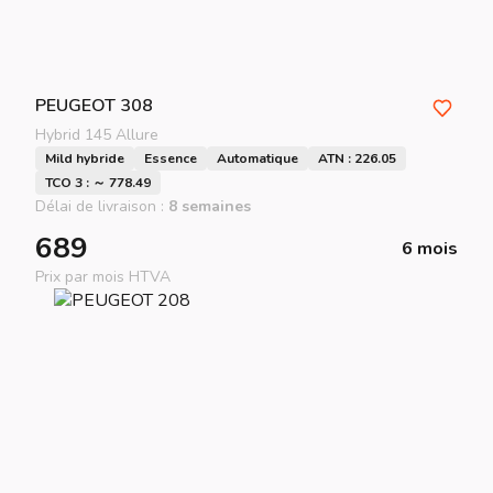
PEUGEOT
308
Hybrid 145 Allure
Mild hybride
Essence
Automatique
ATN : 226.05
TCO 3 : ～ 778.49
Délai de livraison :
8 semaines
689
6 mois
Prix par mois HTVA