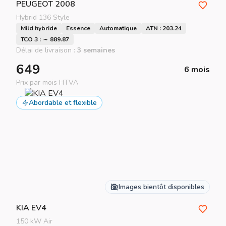
PEUGEOT
2008
Hybrid 136 Style
Mild hybride
Essence
Automatique
ATN : 203.24
TCO 3 : ～ 889.87
Délai de livraison :
3 semaines
649
6 mois
Prix par mois HTVA
Abordable et flexible
Images bientôt disponibles
KIA
EV4
150 kW Air