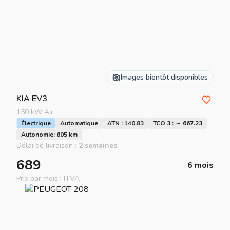
Images bientôt disponibles
KIA
EV3
150 kW Air
Électrique
Automatique
ATN : 140.83
TCO 3 : ～ 667.23
Autonomie: 605 km
Délai de livraison :
2 semaines
689
6 mois
Prix par mois HTVA