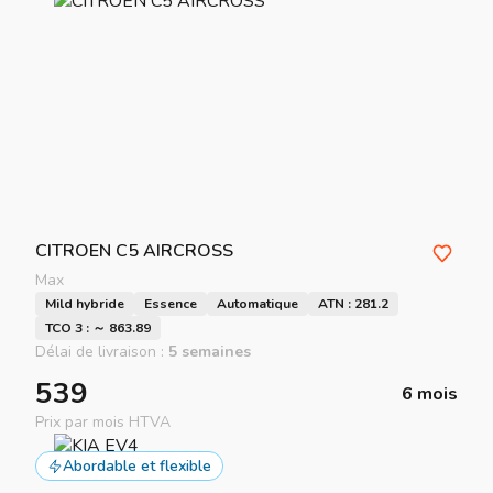
CITROEN
C5 AIRCROSS
Max
Mild hybride
Essence
Automatique
ATN : 281.2
TCO 3 : ～ 863.89
Délai de livraison :
5 semaines
539
6 mois
Prix par mois HTVA
Abordable et flexible