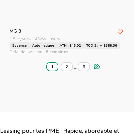
MG
3
1.5 Hybrid+ 143kW Luxury
Essence
Automatique
ATN : 145.02
TCO 3 : ～ 1389.36
Délai de livraison :
8 semaines
...
1
2
6
Leasing pour les PME : Rapide, abordable et