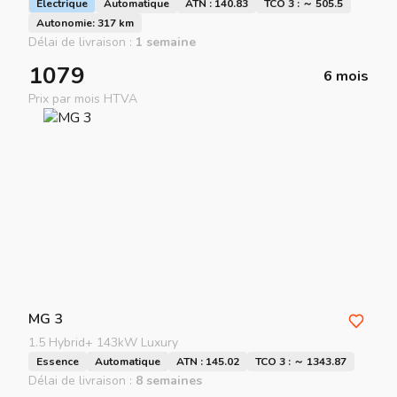
Électrique
Automatique
ATN : 140.83
TCO 3 : ～ 505.5
Autonomie: 317 km
Délai de livraison :
1 semaine
1079
6 mois
Prix par mois HTVA
MG
3
1.5 Hybrid+ 143kW Luxury
Essence
Automatique
ATN : 145.02
TCO 3 : ～ 1343.87
Délai de livraison :
8 semaines