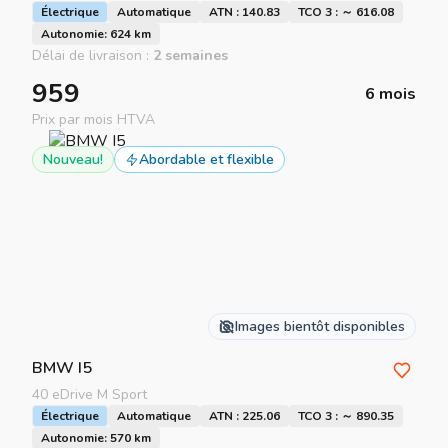
Électrique
Automatique
ATN : 140.83
TCO 3 : ～ 616.08
Autonomie: 624 km
Délai de livraison :
2 semaines
959
6 mois
Prix par mois HTVA
Nouveau!
Abordable et flexible
Images bientôt disponibles
BMW
I5
40 eDrive M Sport
Électrique
Automatique
ATN : 225.06
TCO 3 : ～ 890.35
Autonomie: 570 km