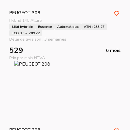
PEUGEOT
308
Hybrid 145 Allure
Mild hybride
Essence
Automatique
ATN : 233.27
TCO 3 : ～ 789.72
Délai de livraison :
3 semaines
529
6 mois
Prix par mois HTVA