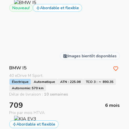
Nouveau!
Abordable et flexible
Images bientôt disponibles
BMW
I5
40 eDrive M Sport
Électrique
Automatique
ATN : 225.06
TCO 3 : ～ 890.35
Autonomie: 570 km
Délai de livraison :
10 semaines
709
6 mois
Prix par mois HTVA
Abordable et flexible