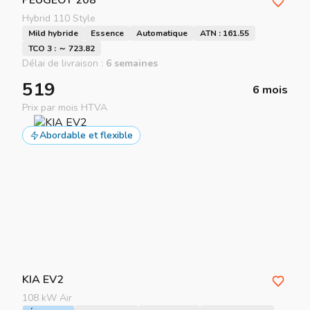
PEUGEOT
208
Hybrid 110 Style
Mild hybride
Essence
Automatique
ATN : 161.55
TCO 3 : ～ 723.82
Délai de livraison :
6 semaines
519
6 mois
Prix par mois HTVA
Abordable et flexible
KIA
EV2
108 kW Air