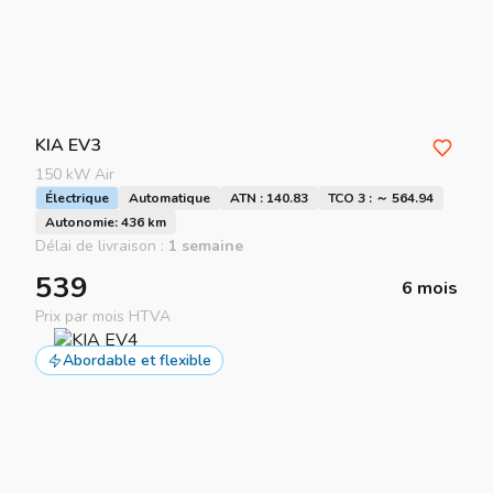
KIA
EV3
150 kW Air
Électrique
Automatique
ATN : 140.83
TCO 3 : ～ 564.94
Autonomie: 436 km
Délai de livraison :
1 semaine
539
6 mois
Prix par mois HTVA
Abordable et flexible