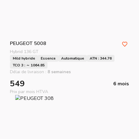
PEUGEOT
5008
Hybrid 136 GT
Mild hybride
Essence
Automatique
ATN : 344.76
TCO 3 : ～ 1064.85
Délai de livraison :
8 semaines
549
6 mois
Prix par mois HTVA