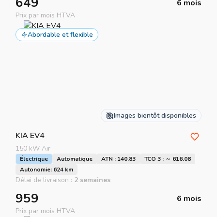
649
6 mois
Prix par mois HTVA
Abordable et flexible
Images bientôt disponibles
KIA
EV4
150 kW Air
Électrique
Automatique
ATN : 140.83
TCO 3 : ～ 616.08
Autonomie: 624 km
Délai de livraison :
2 semaines
959
6 mois
Prix par mois HTVA