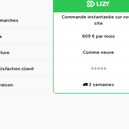
Commande instantanée sur no
marches
site
609 € par mois
x
Comme neuve
iture
⭐️⭐️⭐️⭐️⭐️
isfaction client
🚛 3 semaines
raison