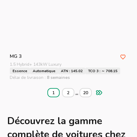
MG
3
1.5 Hybrid+ 143kW Luxury
Essence
Automatique
ATN : 145.02
TCO 3 : ～ 708.15
Délai de livraison :
8 semaines
...
1
2
20
Découvrez la gamme
complète de voitures chez