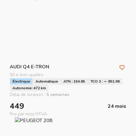
AUDI
Q4 E-TRON
50 e-tron quattro
Électrique
Automatique
ATN : 154.65
TCO 3 : ～ 851.96
Autonomie: 472 km
Délai de livraison :
5 semaines
449
24 mois
Prix par mois HTVA