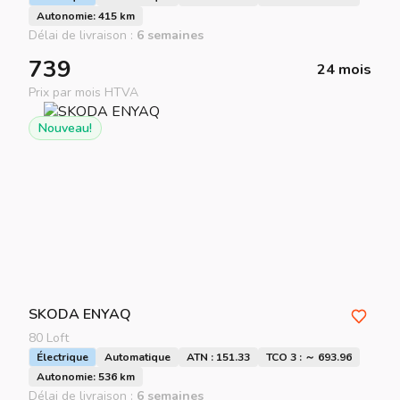
Autonomie: 415 km
Délai de livraison :
6 semaines
739
24 mois
Prix par mois HTVA
Nouveau!
SKODA
ENYAQ
80 Loft
Électrique
Automatique
ATN : 151.33
TCO 3 : ～ 693.96
Autonomie: 536 km
Délai de livraison :
6 semaines