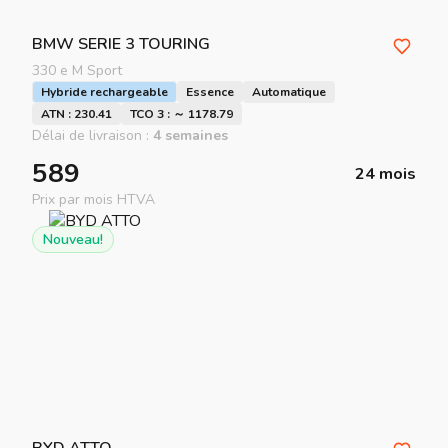
BMW
SERIE 3 TOURING
330 e M Sport
Hybride rechargeable
Essence
Automatique
ATN : 230.41
TCO 3 : ～ 1178.79
Délai de livraison :
4 semaines
589
24 mois
Prix par mois HTVA
Nouveau!