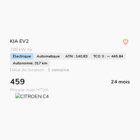
KIA
EV2
108 kW Air
Électrique
Automatique
ATN : 140.83
TCO 3 : ～ 445.84
Autonomie: 317 km
Délai de livraison :
1 semaine
459
24 mois
Prix par mois HTVA