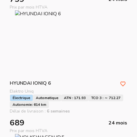
Prix par mois HTVA
HYUNDAI
IONIQ 6
Elektro Uniq
Électrique
Automatique
ATN : 171.93
TCO 3 : ～ 712.27
Autonomie: 614 km
Délai de livraison :
6 semaines
689
24 mois
Prix par mois HTVA