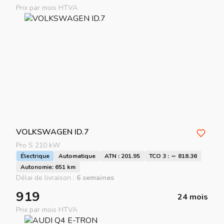
Prix par mois HTVA
VOLKSWAGEN
ID.7
Pro S 210 kW
Électrique
Automatique
ATN : 201.95
TCO 3 : ～ 818.36
Autonomie: 651 km
Délai de livraison :
6 semaines
919
24 mois
Prix par mois HTVA