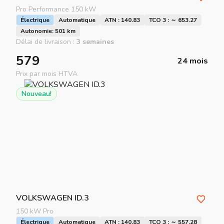
Pro Performance 150 kW
Électrique
Automatique
ATN : 140.83
TCO 3 : ～ 653.27
Autonomie: 501 km
Délai de livraison :
3 semaines
579
24 mois
Prix par mois HTVA
Nouveau!
VOLKSWAGEN
ID.3
150 kW Pro
Électrique
Automatique
ATN : 140.83
TCO 3 : ～ 557.28