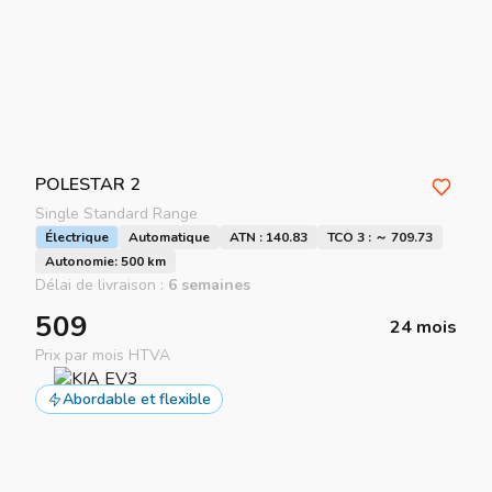
POLESTAR
2
Single Standard Range
Électrique
Automatique
ATN : 140.83
TCO 3 : ～ 709.73
Autonomie: 500 km
Délai de livraison :
6 semaines
509
24 mois
Prix par mois HTVA
Abordable et flexible