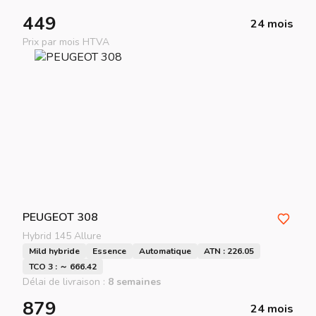
449
24 mois
Prix par mois HTVA
PEUGEOT
308
Hybrid 145 Allure
Mild hybride
Essence
Automatique
ATN : 226.05
TCO 3 : ～ 666.42
Délai de livraison :
8 semaines
879
24 mois