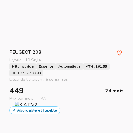
PEUGEOT
208
Hybrid 110 Style
Mild hybride
Essence
Automatique
ATN : 161.55
TCO 3 : ～ 633.98
Délai de livraison :
6 semaines
449
24 mois
Prix par mois HTVA
Abordable et flexible