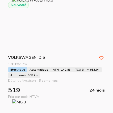
Nouveau!
VOLKSWAGEN
ID.5
128 kW Pro
Électrique
Automatique
ATN : 140.83
TCO 3 : ～ 653.04
Autonomie: 508 km
Délai de livraison :
6 semaines
519
24 mois
Prix par mois HTVA