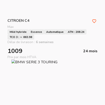
CITROEN
C4
Max
Mild hybride
Essence
Automatique
ATN : 208.24
TCO 3 : ～ 663.98
Délai de livraison :
6 semaines
1009
24 mois
Prix par mois HTVA