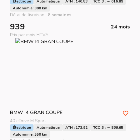
Électrique
Automatique
ATN : 140.83
TCO 3 : ～ 616.89
Autonomie: 300 km
Délai de livraison :
8 semaines
939
24 mois
Prix par mois HTVA
BMW
I4 GRAN COUPE
40 eDrive M Sport
Électrique
Automatique
ATN : 173.92
TCO 3 : ～ 866.65
Autonomie: 550 km