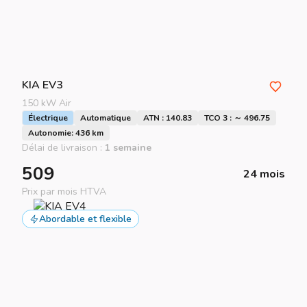
KIA
EV3
150 kW Air
Électrique
Automatique
ATN : 140.83
TCO 3 : ～ 496.75
Autonomie: 436 km
Délai de livraison :
1 semaine
509
24 mois
Prix par mois HTVA
Abordable et flexible