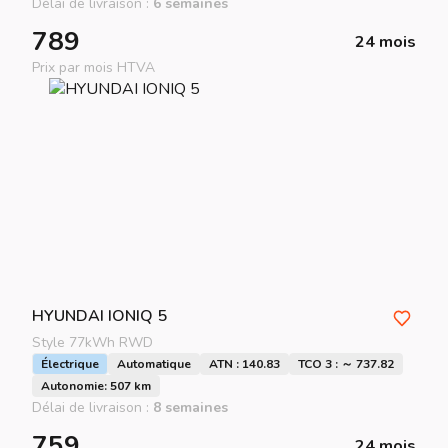
Délai de livraison :
6 semaines
789
24 mois
Prix par mois HTVA
HYUNDAI
IONIQ 5
Style 77kWh RWD
Électrique
Automatique
ATN : 140.83
TCO 3 : ～ 737.82
Autonomie: 507 km
Délai de livraison :
8 semaines
759
24 mois