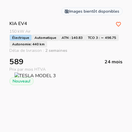
Images bientôt disponibles
KIA
EV4
150 kW Air
Électrique
Automatique
ATN : 140.83
TCO 3 : ～ 496.75
Autonomie: 440 km
Délai de livraison :
2 semaines
589
24 mois
Prix par mois HTVA
Nouveau!