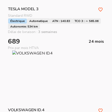
TESLA
MODEL 3
Standard RWD
Électrique
Automatique
ATN : 140.83
TCO 3 : ～ 565.06
Autonomie: 534 km
Délai de livraison :
3 semaines
689
24 mois
Prix par mois HTVA
VOLKSWAGEN
ID.4