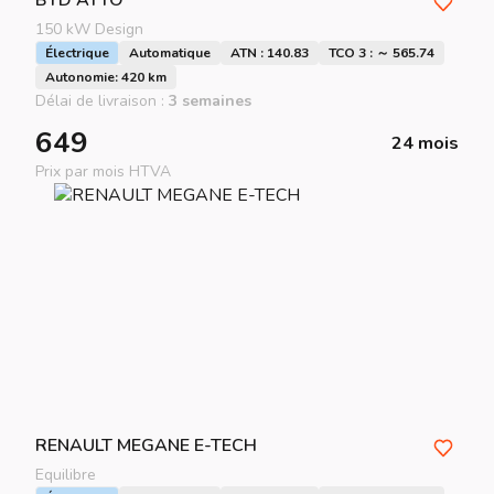
BYD
ATTO
150 kW Design
Électrique
Automatique
ATN : 140.83
TCO 3 : ～ 565.74
Autonomie: 420 km
Délai de livraison :
3 semaines
649
24 mois
Prix par mois HTVA
RENAULT
MEGANE E-TECH
Equilibre