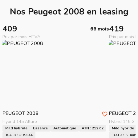
Nos Peugeot 2008 en leasing
409
419
66 mois
Prix par mois HTVA
Prix par mois
PEUGEOT
2008
PEUGEOT
2
Hybrid 145 Allure
Hybrid 145 GT
Mild hybride
Essence
Automatique
ATN : 212.62
Mild hybride
TCO 3 : ～ 630.4
TCO 3 : ～ 646.