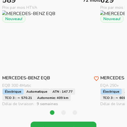
589
629
72 mois
Prix par mois HTVA
Prix par mois
Nouveau!
Nouveau!
MERCEDES-BENZ
EQB
MERCEDES-
EQB 300 4Matic
EQA 250+
Électrique
Automatique
ATN : 147.77
Électrique
A
TCO 3 : ～ 570.21
Autonomie: 409 km
TCO 3 : ～ 601.
Délai de livraison :
9 semaines
Délai de livrai