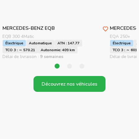
MERCEDES-BENZ
EQB
MERCEDES-
EQB 300 4Matic
EQA 250+
Électrique
Automatique
ATN : 147.77
Électrique
A
TCO 3 : ～ 570.21
Autonomie: 409 km
TCO 3 : ～ 601.
Délai de livraison :
9 semaines
Délai de livrai
Découvrez nos véhicules