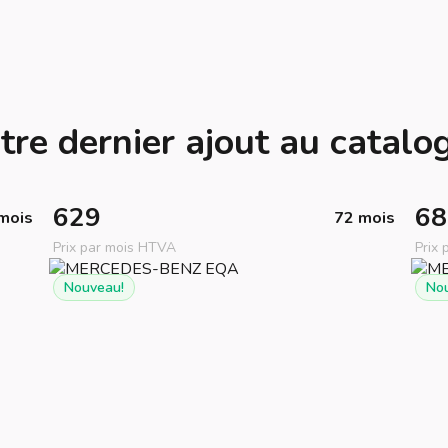
tre dernier ajout au catalo
629
68
mois
72 mois
Prix par mois HTVA
Prix
Nouveau!
No