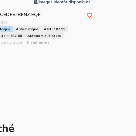
Images bientôt disponibles
CEDES-BENZ
EQE
300
trique
Automatique
ATN : 187.19
3 : ～ 657.68
Autonomie: 600 km
 de livraison :
9 semaines
ché