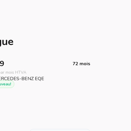
gue
9
72 mois
 par mois HTVA
uveau!