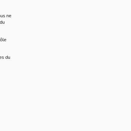
ous ne
 du
rôle
les du