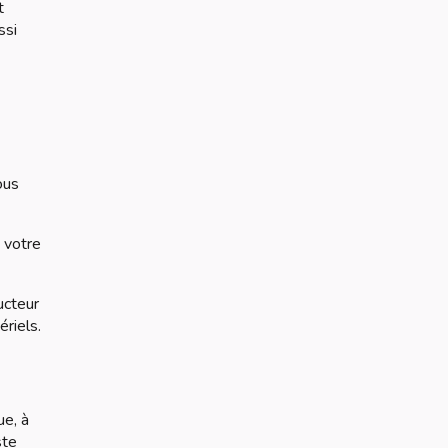
t
ssi
ous
 votre
ucteur
riels.
ue, à
ste