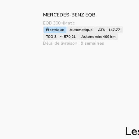
MERCEDES-BENZ
EQB
EQB 300 4Matic
Électrique
Automatique
ATN : 147.77
TCO 3 : ～ 570.21
Autonomie: 409 km
Délai de livraison :
9 semaines
Le