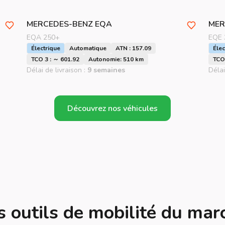
MERCEDES-BENZ
EQA
MER
EQA 250+
EQE 
Électrique
Automatique
ATN : 157.09
Élec
TCO 3 : ～ 601.92
Autonomie: 510 km
TCO 
Délai de livraison :
9 semaines
Délai
Découvrez nos véhicules
s outils de mobilité du mar