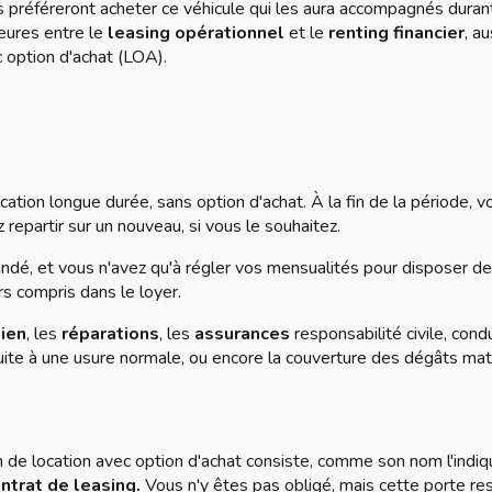
es préféreront acheter ce véhicule qui les aura accompagnés duran
jeures entre le
leasing opérationnel
et le
renting financier
, au
 option d'achat (LOA).
ation longue durée, sans option d'achat. À la fin de la période, v
 repartir sur un nouveau, si vous le souhaitez.
dé, et vous n'avez qu'à régler vos mensualités pour disposer de
rs compris dans le loyer.
ien
, les
réparations
, les
assurances
responsabilité civile, cond
uite à une usure normale, ou encore la couverture des dégâts maté
om de location avec option d'achat consiste, comme son nom l'indiq
ntrat de leasing.
Vous n'y êtes pas obligé, mais cette porte re