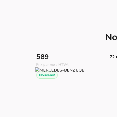
No
589
72 
Prix par mois HTVA
Nouveau!