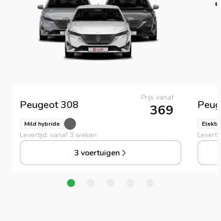
Prijs vanaf
Peugeot
308
Peug
369
Mild hybride
Elektr
Levertijd: vanaf 3 weken
Leverti
3 voertuigen