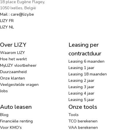
18 place Eugène Flagey,
1050 Ixelles, België
Mail : care@lizy.be
LIZY FR
LIZY NL
Over LIZY
Leasing per
contractduur
Waarom LIZY
Hoe het werkt
Leasing 6 maanden
MyLIZY vlootbeheer
Leasing 1 jaar
Duurzaamheid
Leasing 18 maanden
Onze klanten
Leasing 2 jaar
Veelgestelde vragen
Leasing 3 jaar
Jobs
Leasing 4 jaar
Leasing 5 jaar
Auto leasen
Onze tools
Blog
Tools
Financiële renting
TCO berekenen
Voor KMO's
VAA berekenen