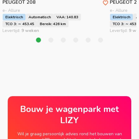
PEUGEOT
208
PEUGEOT
2
e- Allure
e- Allure
Elektrisch
Automatisch
VAA: 140.83
Elektrisch
A
TCO 3: ～ 453.45
Bereik: 426 km
TCO 3: ～ 453.
Levertijd:
9 weken
Levertijd:
9 we
Bouw je wagenpark met
LIZY
Wil je graag persoonlijk advies rond het bouwen van