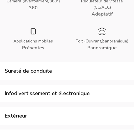
Caméra (avant/arrière/360°)
Régulateur de vitesse
360
(CC/ACC)
Adaptatif
Applications mobiles
Toit (Ouvrant/panoramique)
Présentes
Panoramique
Sureté de conduite
Infodivertissement et électronique
Extérieur