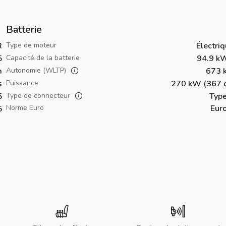
Batterie
R
Type de moteur
Électri
5
Capacité de la batterie
94.9 k
m
Autonomie (WLTP)
673 
s
Puissance
270 kW (367 c
5
Type de connecteur
Type
Norme Euro
Eur
5