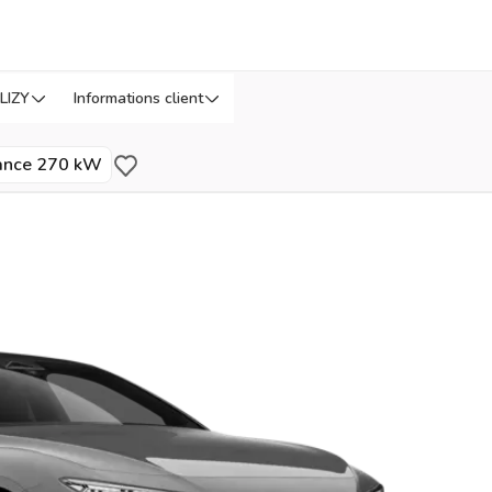
LIZY
Informations client
›
Réf: FDHLP
ance 270 kW
Sauvegarder pour plus tard