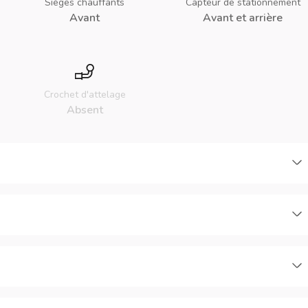
Sièges chauffants
Capteur de stationnement
Avant
Avant et arrière
Crochet d'attelage
Absent
C
C
C