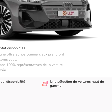
ntôt disponibles
 une offre et nos commerciaux prendront 
avec vous.

pas 100% représentatives de la voiture 
vrée.
e, disponibilité
Une sélection de voitures haut de
gamme