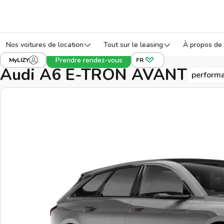
Nos voitures de location
Tout sur le leasing
À propos de 
›
›
Tous les véhicules
Audi
A6 E-TRON AVANT
Prendre rendez-vous
MyLIZY
FR
Audi A6 E-TRON AVANT
perform