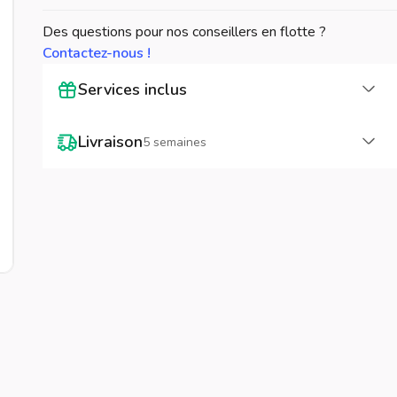
Des questions pour nos conseillers en flotte ?
Contactez-nous !
Cha
Services inclus
Cha
Livraison
5 semaines