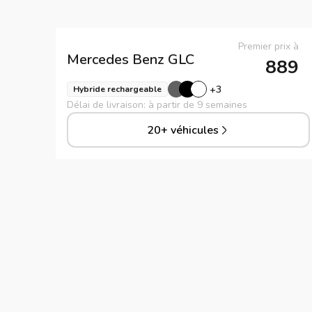
Premier prix à
Mercedes Benz
GLC
889
+
3
Hybride rechargeable
Délai de livraison: à partir de 9 semaines
20+ véhicules