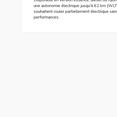
Disponible en version essence, diesel ou hybr
une autonomie électrique jusqu'à 62 km (WLTP
souhaitent rouler partiellement électrique sans
performances.