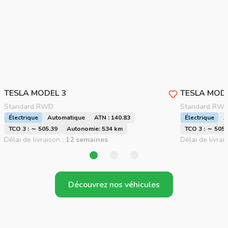
TESLA
MODEL 3
TESLA
MODE
Standard RWD
Standard RW
Électrique
Automatique
ATN : 140.83
Électrique
A
TCO 3 : ～ 505.39
Autonomie: 534 km
TCO 3 : ～ 505.
Délai de livraison :
12 semaines
Délai de livrai
Découvrez nos véhicules