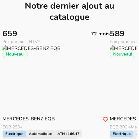
Notre dernier ajout au
catalogue
659
589
72 mois
Prix par mois HTVA
Prix par mois
Nouveau!
Nouveau!
MERCEDES-BENZ
EQB
MERCEDES-
EQB 250+
EQB 300 4Mat
Électrique
Automatique
ATN : 166.47
Électrique
A