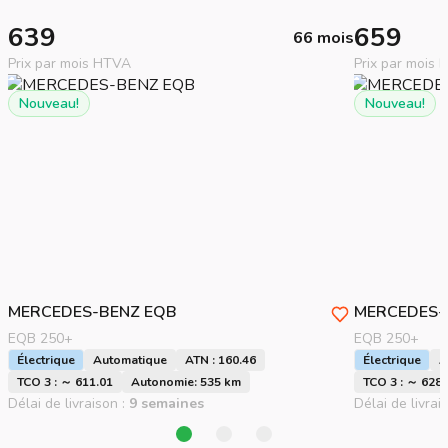
639
659
66 mois
Prix par mois HTVA
Prix par mois
Nouveau!
Nouveau!
MERCEDES-BENZ
EQB
MERCEDES-
EQB 250+
EQB 250+
Électrique
Automatique
ATN : 160.46
Électrique
A
TCO 3 : ～ 611.01
Autonomie: 535 km
TCO 3 : ～ 628.
Délai de livraison :
9 semaines
Délai de livrai