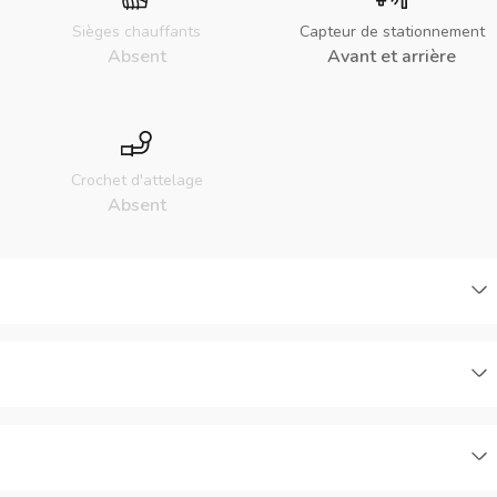
Sièges chauffants
Capteur de stationnement
Absent
Avant et arrière
Crochet d'attelage
Absent
C
C
C