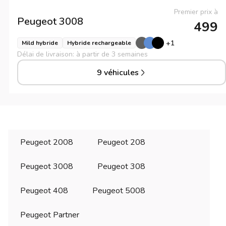
Premier prix à
Peugeot
3008
499
+
1
Mild hybride
Hybride rechargeable
Délai de livraison: à partir de 3 semaines
9 véhicules
Peugeot 2008
Peugeot 208
Peugeot 3008
Peugeot 308
Peugeot 408
Peugeot 5008
Peugeot Partner