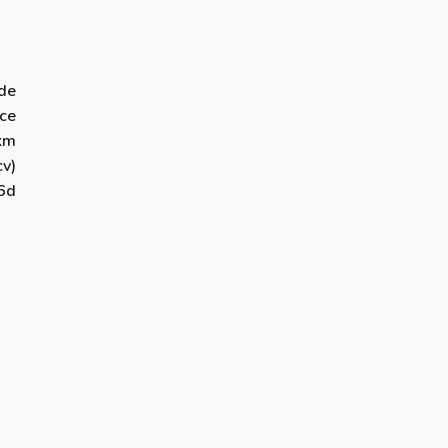
ide
ce
km
v)
6d