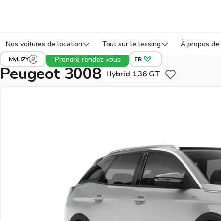
Nos voitures de location
Tout sur le leasing
À propos de 
›
›
›
Tous les véhicules
Peugeot
3008
Réf: J
Prendre rendez-vous
MyLIZY
FR
Peugeot 3008
Hybrid 136 GT
Sauvegarder po