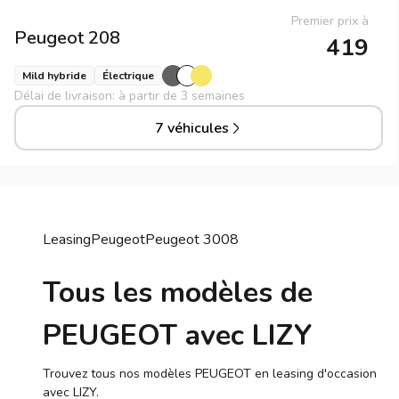
Premier prix à
Peugeot
208
419
Mild hybride
Électrique
Délai de livraison: à partir de 3 semaines
7 véhicules
Leasing
Peugeot
Peugeot
3008
Tous les modèles de
PEUGEOT avec LIZY
Trouvez tous nos modèles PEUGEOT en leasing d'occasion
avec LIZY.