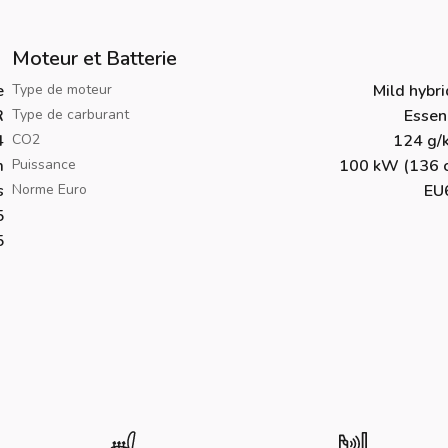
Moteur et Batterie
e
Type de moteur
Mild hybr
R
Type de carburant
Essen
4
CO2
124 g/
m
Puissance
100 kW (136 c
s
Norme Euro
EU
5
5