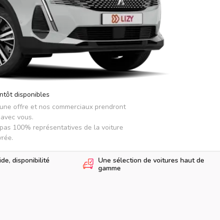
ntôt disponibles
 une offre et nos commerciaux prendront 
avec vous.

pas 100% représentatives de la voiture 
vrée.
e, disponibilité
Une sélection de voitures haut de
gamme