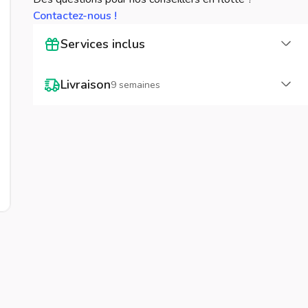
Contactez-nous !
Cha
Services inclus
Cha
Livraison
9 semaines