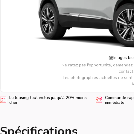
Images bie
Ne ratez pas l'opportunité, demandez
contact 
Les photographies actuelles ne sont 
li
Le leasing tout inclus jusqu'à 20% moins
Commande rapid
cher
immédiate
Spécifications