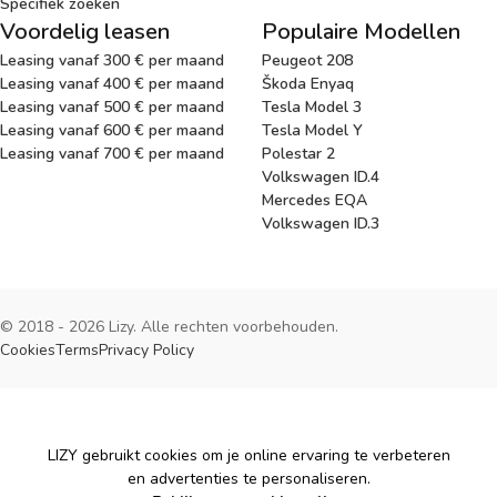
Specifiek zoeken
Voordelig leasen
Populaire Modellen
Leasing vanaf 300 € per maand
Peugeot 208
Leasing vanaf 400 € per maand
Škoda Enyaq
Leasing vanaf 500 € per maand
Tesla Model 3
Leasing vanaf 600 € per maand
Tesla Model Y
Leasing vanaf 700 € per maand
Polestar 2
Volkswagen ID.4
Mercedes EQA
Volkswagen ID.3
© 2018 - 2026 Lizy. Alle rechten voorbehouden.
Cookies
Terms
Privacy Policy
Cookies
LIZY gebruikt cookies om je online ervaring te verbeteren
en advertenties te personaliseren.