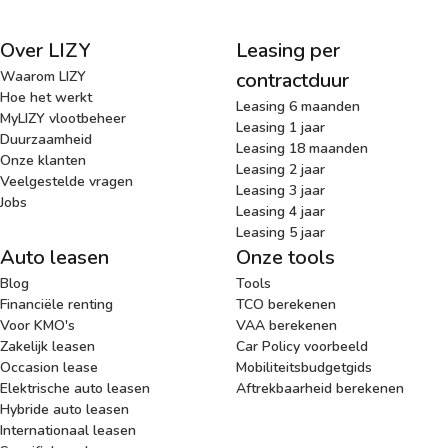
Over LIZY
Leasing per
Waarom LIZY
contractduur
Hoe het werkt
Leasing 6 maanden
MyLIZY vlootbeheer
Leasing 1 jaar
Duurzaamheid
Leasing 18 maanden
Onze klanten
Leasing 2 jaar
Veelgestelde vragen
Leasing 3 jaar
Jobs
Leasing 4 jaar
Leasing 5 jaar
Auto leasen
Onze tools
Blog
Tools
Financiële renting
TCO berekenen
Voor KMO's
VAA berekenen
Zakelijk leasen
Car Policy voorbeeld
Occasion lease
Mobiliteitsbudgetgids
Elektrische auto leasen
Aftrekbaarheid berekenen
Hybride auto leasen
Internationaal leasen