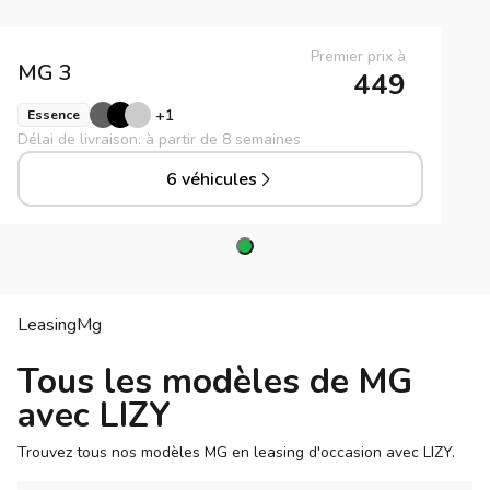
Premier prix à
MG
3
449
+
1
Essence
Délai de livraison: à partir de 8 semaines
6 véhicules
Leasing
Mg
Tous les modèles de MG
avec LIZY
Trouvez tous nos modèles MG en leasing d'occasion avec LIZY.