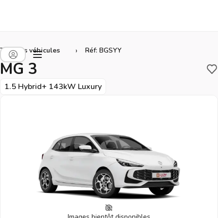
›
Tous les véhicules
Réf: BGSYY
MG 3
S
1.5 Hybrid+ 143kW Luxury
Images bientôt disponibles