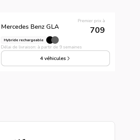
Premier prix à
Mercedes Benz
GLA
709
Hybride rechargeable
Délai de livraison: à partir de 9 semaines
4 véhicules