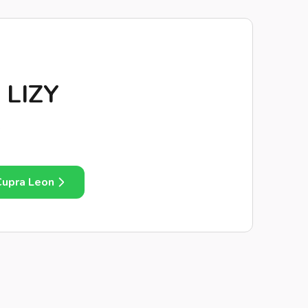
 LIZY
.
Cupra Leon