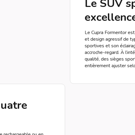
Le SUV sp
excellenc
Le Cupra Formentor est 
et design agressif de ty
sportives et son éclaira
accroche-regard. À l’int
qualité, des sièges spo
entièrement ajuster sel
quatre
de rechargeable ou en