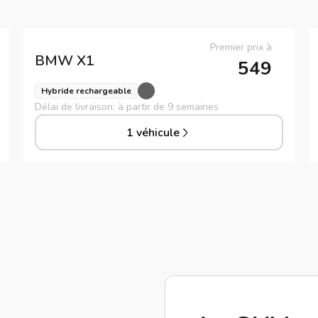
Premier prix à
BMW
X1
549
Hybride rechargeable
Délai de livraison: à partir de 9 semaines
1 véhicule