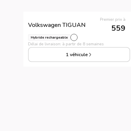
Premier prix à
Volkswagen
TIGUAN
559
Hybride rechargeable
Délai de livraison: à partir de 8 semaines
1 véhicule