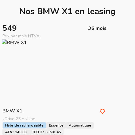
Nos BMW X1 en leasing
549
36 mois
Prix par mois HTVA
BMW
X1
xDrive 25 e xLine
Hybride rechargeable
Essence
Automatique
ATN : 140.83
TCO 3 : ～ 681.45