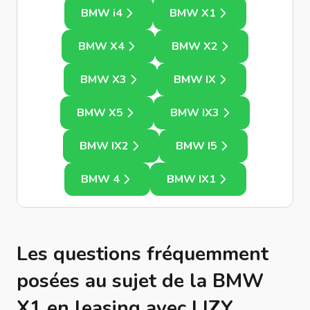
BMW i4
BMW X1
BMW X4
BMW X2
BMW X3
BMW IX
BMW X5
BMW IX3
BMW IX2
BMW I5
BMW 4
BMW IX1
Les questions fréquemment
posées au sujet de la BMW
X1 en leasing avec LIZY.