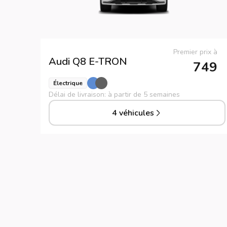
Premier prix à
Audi
Q8 E-TRON
749
Électrique
Délai de livraison: à partir de 5 semaines
4 véhicules