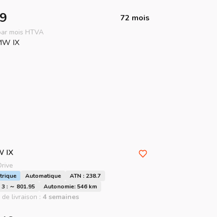
9
72 mois
 par mois HTVA
W
IX
Drive
trique
Automatique
ATN : 238.7
3 : ～ 801.95
Autonomie: 546 km
 de livraison :
4 semaines