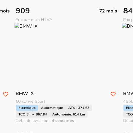
909
84
mois
72 mois
Prix par mois HTVA
Prix
BMW
IX
BM
50 xDrive Sport
45 x
Électrique
Automatique
ATN : 371.63
Élec
TCO 3 : ～ 867.94
Autonomie: 614 km
TCO 
Délai de livraison :
4 semaines
Délai