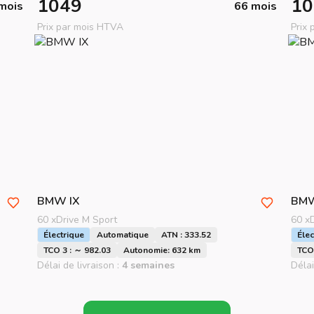
1049
10
mois
66 mois
Prix par mois HTVA
Prix
BMW
IX
BM
60 xDrive M Sport
60 x
Électrique
Automatique
ATN : 333.52
Élec
TCO 3 : ～ 982.03
Autonomie: 632 km
TCO 
Délai de livraison :
4 semaines
Délai