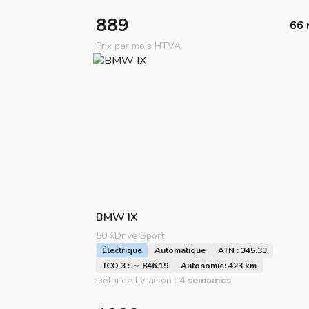
889
66 
Prix par mois HTVA
BMW
IX
50 xDrive Sport
Électrique
Automatique
ATN : 345.33
TCO 3 : ～ 846.19
Autonomie: 423 km
Délai de livraison :
4 semaines