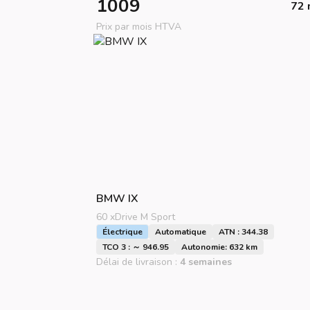
1009
72 
Prix par mois HTVA
BMW
IX
60 xDrive M Sport
Électrique
Automatique
ATN : 344.38
TCO 3 : ～ 946.95
Autonomie: 632 km
Délai de livraison :
4 semaines