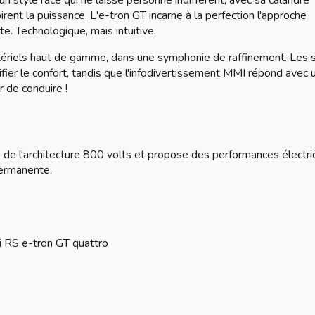
un style racé qui ne laisse personne indifférent, avec sa calandre
rent la puissance. L'e-tron GT incarne à la perfection l'approche
e. Technologique, mais intuitive.
ériels haut de gamme, dans une symphonie de raffinement. Les 
ifier le confort, tandis que l'infodivertissement MMI répond avec 
r de conduire !
 de l'architecture 800 volts et propose des performances électr
permanente.
i RS e-tron GT quattro