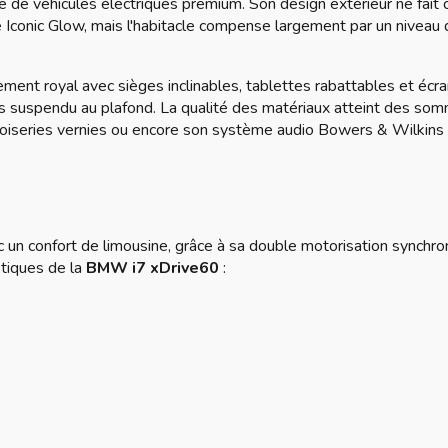
e de véhicules électriques premium. Son design extérieur ne fait 
e Iconic Glow, mais l'habitacle compense largement par un niveau
ement royal avec sièges inclinables, tablettes rabattables et écr
suspendu au plafond. La qualité des matériaux atteint des so
boiseries vernies ou encore son système audio Bowers & Wilkins
un confort de limousine, grâce à sa double motorisation synchro
stiques de la
BMW i7 xDrive60
: