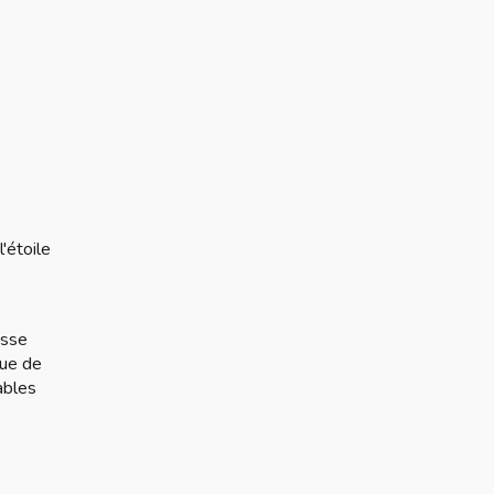
'étoile
esse
que de
ables