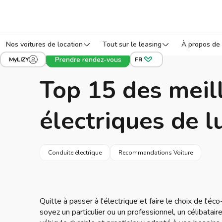
Nos voitures de location
Tout sur le leasing
À propos de 
Prendre rendez-vous
MyLIZY
FR
Leasing voiture
Blog
Top 15 des meil
électriques de l
Conduite électrique
Recommandations Voiture
Quitte à passer à l'électrique et faire le choix de l'é
soyez un particulier ou un professionnel, un célibatai