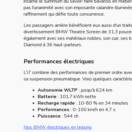
incarne le summum du savoir-faire bavarois en matièr
pas l'unanimité avec son imposante calandre illuminé
raffinement qui défie toute concurrence.
Les passagers arrière bénéficient eux aussi d'un trait
divertissement BMW Theatre Screen de 31,3 pouces 
également avec ses matériaux nobles, son cuir, ses 
Diamond à 36 haut-parleurs.
Performances électriques
L'i7 combine des performances de premier ordre avec 
sa suspension pneumatique. Voici quelques caractéri
Autonomie WLTP
: jusqu'à 624 km
Batterie
: 101,7 kWh nette
Recharge rapide
: 10-80 % en 34 minutes
Performances
: 0-100 km/h en 4,7 s
Puissance
: 544 ch
Nos BMW électriques en leasing