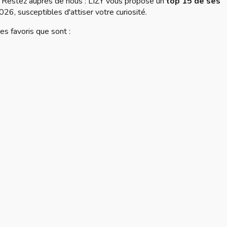
s. Restez auprès de nous : LIZY vous propose un
top 15 de ses
26, susceptibles d'attiser votre curiosité.
es favoris que sont :