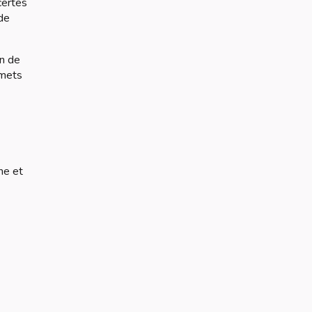
certes
 de
an de
mmets
ne et