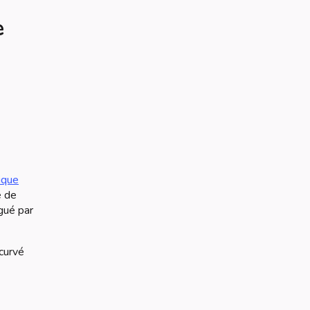
e
ique
e de
gué par
curvé