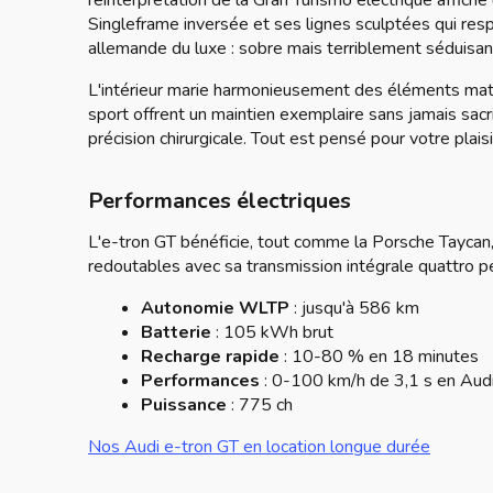
réinterprétation de la Gran Turismo électrique affiche 
Singleframe inversée et ses lignes sculptées qui respi
allemande du luxe : sobre mais terriblement séduisant
L'intérieur marie harmonieusement des éléments mat
sport offrent un maintien exemplaire sans jamais sacr
précision chirurgicale. Tout est pensé pour votre plaisi
Performances électriques
L'e-tron GT bénéficie, tout comme la Porsche Taycan,
redoutables avec sa transmission intégrale quattro 
Autonomie WLTP
: jusqu'à 586 km
Batterie
: 105 kWh brut
Recharge rapide
: 10-80 % en 18 minutes
Performances
: 0-100 km/h de 3,1 s en Aud
Puissance
: 775 ch
Nos Audi e-tron GT en location longue durée