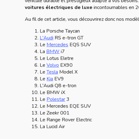
véhicule durable et prestigieux adapté à vos besoin
voitures électriques de luxe
incontournables en 20
Au fil de cet article, vous découvrirez donc nos modèl
La Porsche Taycan
L'Audi
RS e-tron GT
Le
Mercedes
EQS SUV
La
BMW
i7
Le Lotus Eletre
Le
Volvo
EX90
Le
Tesla
Model X
Le
Kia
EV9
L'Audi Q8 e-tron
Le BMW iX
Le
Polestar
3
Le Mercedes EQE SUV
Le Zeekr 001
Le Range Rover Electric
La Lucid Air