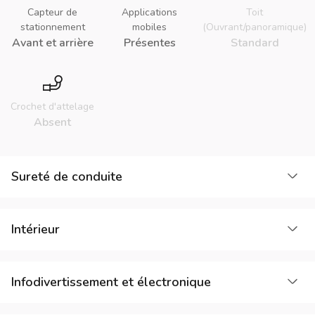
Capteur de
Applications
Toit
stationnement
mobiles
(Ouvrant/panoramique)
Avant et arrière
Présentes
Standard
Crochet d'attelage
Absent
Cha
Sureté de conduite
Cha
Intérieur
Cha
Infodivertissement et électronique