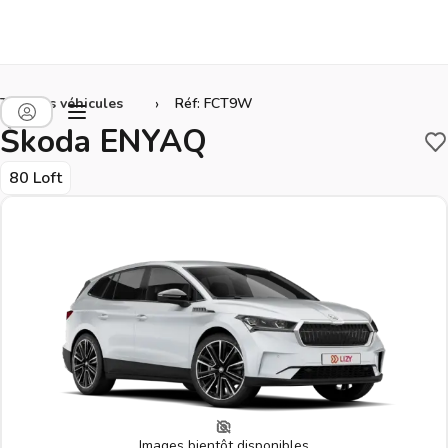
›
Tous les véhicules
Réf: FCT9W
Škoda ENYAQ
S
80 Loft
Images bientôt disponibles