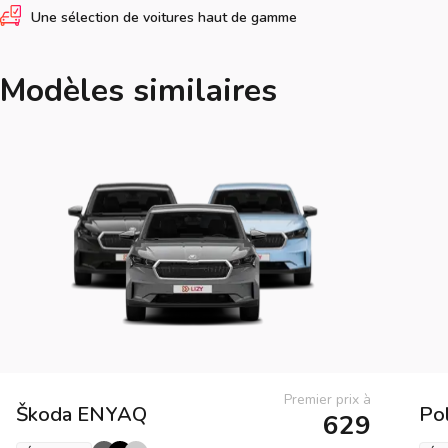
Une sélection de voitures haut de gamme
Modèles similaires
Premier prix à
Škoda
ENYAQ
Po
629