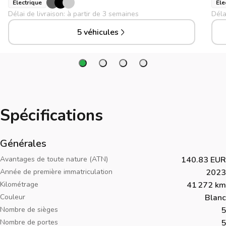
Électrique
Éle
Délai de livraison: à partir de 3 semaines
Déla
5 véhicules
Spécifications
Générales
Avantages de toute nature (ATN)
140.83 EUR
Année de première immatriculation
2023
Kilométrage
41 272 km
Couleur
Blanc
Nombre de sièges
5
Nombre de portes
5