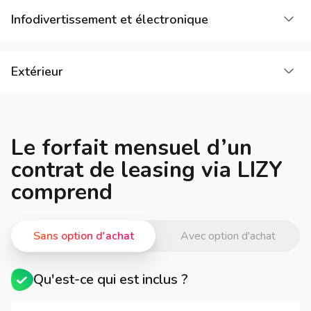
Cha
Infodivertissement et électronique
Cha
Extérieur
Le forfait mensuel d’un
contrat de leasing via LIZY
comprend
Sans option d'achat
Avec option d'achat
Qu'est-ce qui est inclus ?