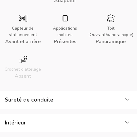
Adaptatif
Capteur de
Applications
Toit
stationnement
mobiles
(Ouvrant/panoramique)
Avant et arrière
Présentes
Panoramique
Crochet d'attelage
Absent
Cha
Sureté de conduite
Cha
Intérieur