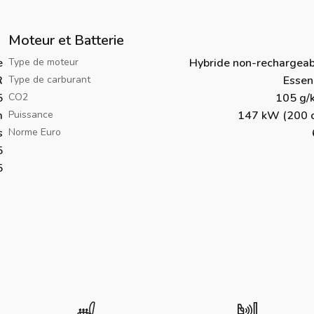
Moteur et Batterie
e
Type de moteur
Hybride non-rechargeab
R
Type de carburant
Essen
5
CO2
105 g/
m
Puissance
147 kW (200 c
s
Norme Euro
5
5