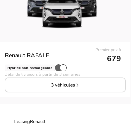
Premier prix à
Renault
RAFALE
679
Hybride non-rechargeable
Délai de livraison: à partir de 3 semaines
3 véhicules
Leasing
Renault