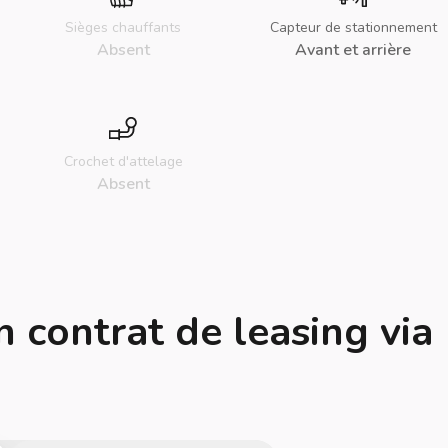
Sièges chauffants
Capteur de stationnement
Absent
Avant et arrière
Crochet d'attelage
Absent
n contrat de leasing via