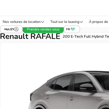
Nos voitures de location
Tout sur le leasing
À propos de 
›
›
›
Tous les véhicules
Renault
RAFALE
Réf:
Prendre rendez-vous
MyLIZY
FR
Renault RAFALE
200 E-Tech Full Hybrid T