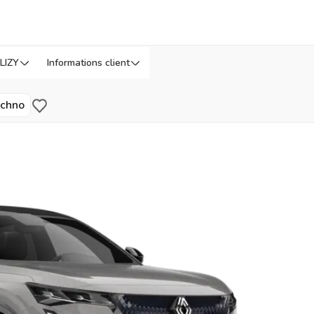
LIZY
Informations client
 RM144
echno
Sauvegarder pour plus tard