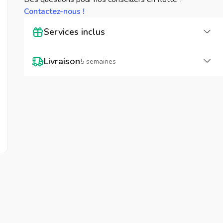
Contactez-nous !
Cha
Services inclus
Cha
Livraison
5 semaines