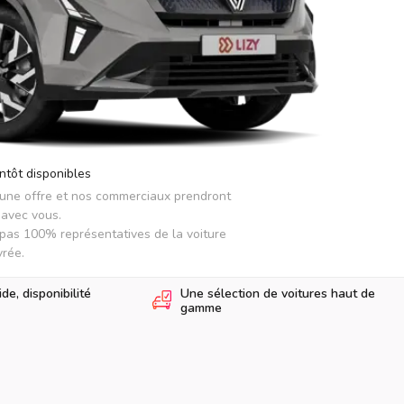
ntôt disponibles
 une offre et nos commerciaux prendront 
avec vous.

pas 100% représentatives de la voiture 
vrée.
e, disponibilité
Une sélection de voitures haut de
gamme