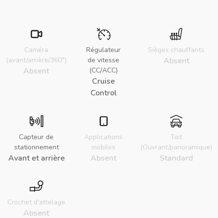
Caméra
Régulateur
Sièges chauffants
(avant/arrière/360°)
de vitesse
Absent
Absent
(CC/ACC)
Cruise
Control
Capteur de
Applications
Toit
stationnement
mobiles
(Ouvrant/panoramique)
Avant et arrière
Absent
Standard
Crochet d'attelage
Absent