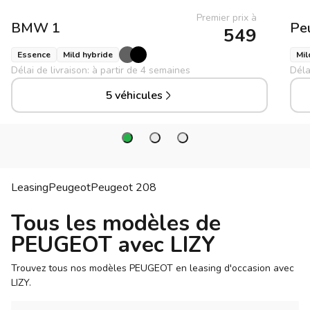
Premier prix à
BMW
1
Pe
549
Essence
Mild hybride
Mil
Délai de livraison: à partir de 4 semaines
Déla
5 véhicules
Leasing
Peugeot
Peugeot
208
Tous les modèles de
PEUGEOT avec LIZY
Trouvez tous nos modèles PEUGEOT en leasing d'occasion avec
LIZY.