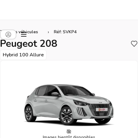
›
Tous les véhicules
Réf: SVKP4
Peugeot 208
S
Hybrid 100 Allure
Images bientôt disponibles