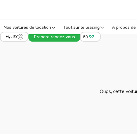
Nos voitures de location
Tout sur le leasing
À propos de 
Prendre rendez-vous
MyLIZY
FR
Oups, cette voitur