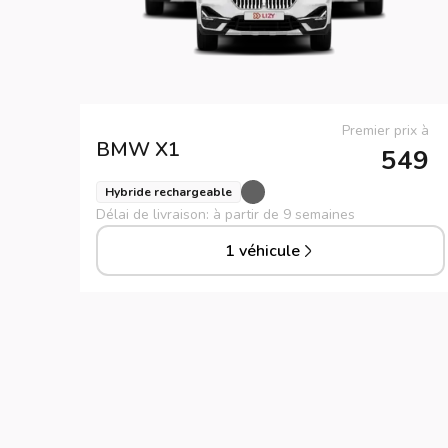
Premier prix à
BMW
X1
549
Hybride rechargeable
Délai de livraison: à partir de 9 semaines
1 véhicule