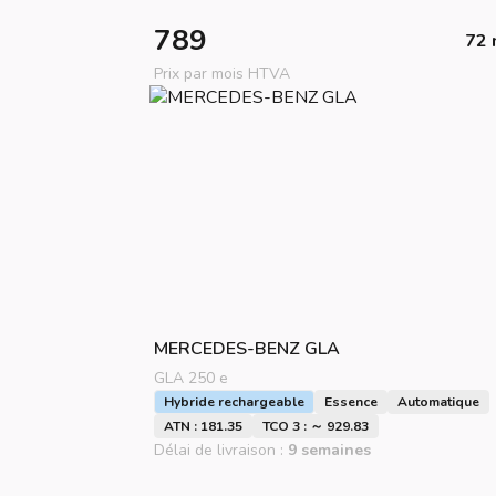
789
72 
Prix par mois HTVA
MERCEDES-BENZ
GLA
GLA 250 e
Hybride rechargeable
Essence
Automatique
ATN : 181.35
TCO 3 : ～ 929.83
Délai de livraison :
9 semaines