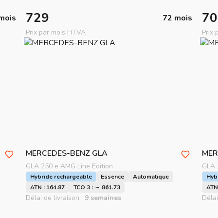
729
70
mois
72 mois
Prix par mois HTVA
Prix
MERCEDES-BENZ
GLA
MER
GLA 250 e AMG Line Edition
GLA 
Hybride rechargeable
Essence
Automatique
Hyb
ATN : 164.87
TCO 3 : ～ 861.73
ATN 
Délai de livraison :
9 semaines
Délai