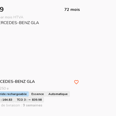
9
72 mois
 par mois HTVA
CEDES-BENZ
GLA
250 e
ride rechargeable
Essence
Automatique
: 164.83
TCO 3 : ～ 839.98
 de livraison :
9 semaines