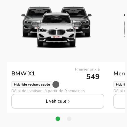
Premier prix à
BMW
X1
Merc
549
Hybride rechargeable
Hybrid
Délai de livraison: à partir de 9 semaines
Délai d
1 véhicule