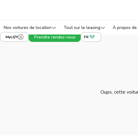
Nos voitures de location
Tout sur le leasing
À propos de 
Prendre rendez-vous
MyLIZY
FR
Oups, cette voitur