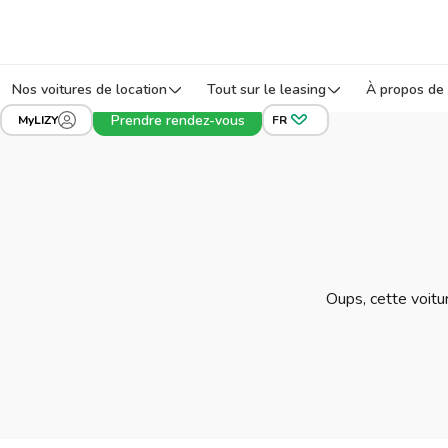
Nos voitures de location
Tout sur le leasing
À propos de 
Prendre rendez-vous
MyLIZY
FR
Oups, cette voitur