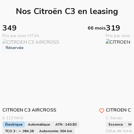
Nos Citroën C3 en leasing
349
319
66 mois
Prix par mois HTVA
Prix par mois
Réservée
CITROEN
C3 AIRCROSS
CITROEN
C3
ë 113 MAX
C-Series
Électrique
Automatique
ATN : 140.83
Essence
Ma
Délai de livrai
TCO 3 : ～ 364.26
Autonomie: 304 km