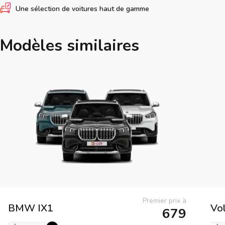
Une sélection de voitures haut de gamme
Modèles similaires
Premier prix à
BMW
IX1
Vo
679