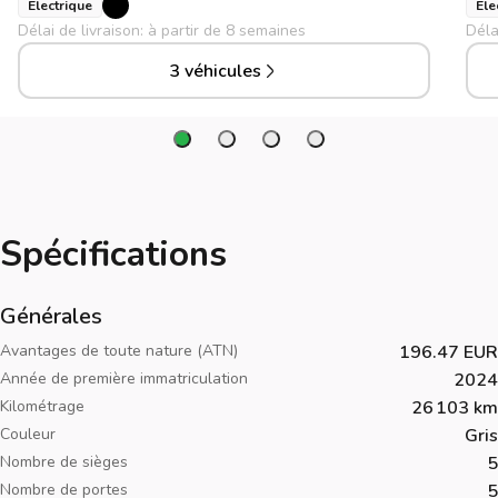
Électrique
Éle
Délai de livraison: à partir de 8 semaines
Déla
3 véhicules
Spécifications
Générales
Avantages de toute nature (ATN)
196.47 EUR
Année de première immatriculation
2024
Kilométrage
26 103 km
Couleur
Gris
Nombre de sièges
5
Nombre de portes
5