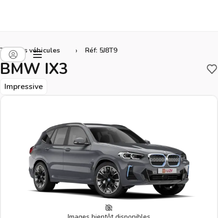
›
Tous les véhicules
Réf: 5J8T9
BMW IX3
S
Impressive
Images bientôt disponibles