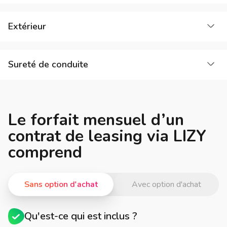
Cha
Extérieur
Cha
Sureté de conduite
Le forfait mensuel d’un
contrat de leasing via LIZY
comprend
Sans option d'achat
Avec option d'achat
Qu'est-ce qui est inclus ?