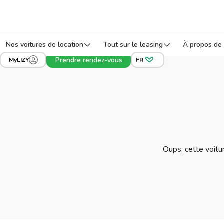
Nos voitures de location
Tout sur le leasing
À propos de 
Prendre rendez-vous
MyLIZY
FR
Oups, cette voitur