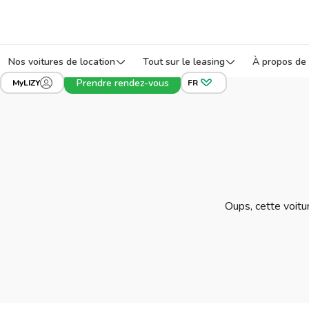
Nos voitures de location
Tout sur le leasing
À propos de 
Prendre rendez-vous
MyLIZY
FR
Oups, cette voitur