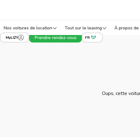
Nos voitures de location
Tout sur le leasing
À propos de 
Prendre rendez-vous
MyLIZY
FR
Oups, cette voitur