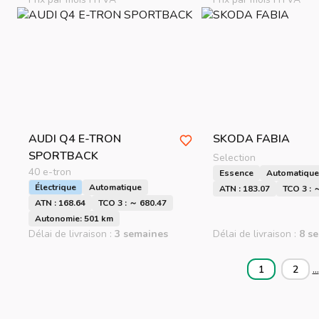
AUDI
Q4 E-TRON
SKODA
FABIA
SPORTBACK
Selection
40 e-tron
Essence
Automatique
Électrique
Automatique
ATN : 183.07
TCO 3 : 
ATN : 168.64
TCO 3 : ～ 680.47
Autonomie: 501 km
Délai de livraison :
3 semaines
Délai de livraison :
8 s
...
1
2