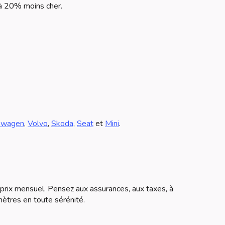
'à 20% moins cher.
swagen
,
Volvo
,
Skoda
,
Seat
et
Mini
.
e prix mensuel. Pensez aux assurances, aux taxes, à
omètres en toute sérénité.