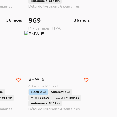
Autonomie: 614 km
emaines
Délai de livraison :
6 semaines
969
36 mois
36 mois
Prix par mois HTVA
BMW
I5
40 eDrive M Sport
ue
Électrique
Automatique
～ 618.49
ATN : 218.96
TCO 3 : ～ 899.52
Autonomie: 540 km
emaines
Délai de livraison :
4 semaines