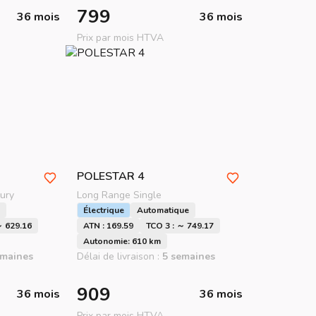
799
36 mois
36 mois
Prix par mois HTVA
POLESTAR
4
ury
Long Range Single
Électrique
Automatique
～ 629.16
ATN : 169.59
TCO 3 : ～ 749.17
Autonomie: 610 km
emaines
Délai de livraison :
5 semaines
909
36 mois
36 mois
Prix par mois HTVA