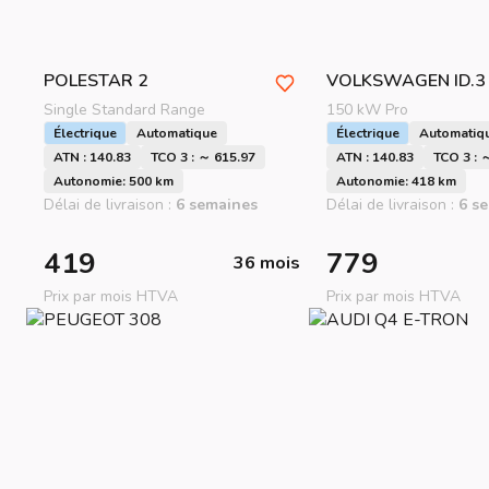
POLESTAR
2
VOLKSWAGEN
ID.3
Single Standard Range
150 kW Pro
Électrique
Automatique
Électrique
Automatiq
ATN : 140.83
TCO 3 : ～ 615.97
ATN : 140.83
TCO 3 : 
Autonomie: 500 km
Autonomie: 418 km
Délai de livraison :
6 semaines
Délai de livraison :
6 s
419
779
36 mois
Prix par mois HTVA
Prix par mois HTVA