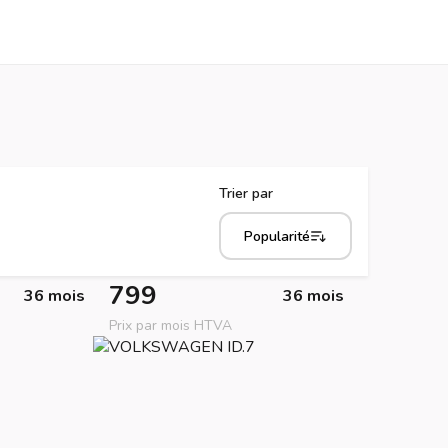
Trier par
Popularité
799
36 mois
36 mois
Prix par mois HTVA