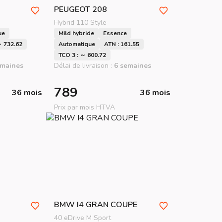
PEUGEOT
208
Hybrid 110 Style
ue
Mild hybride
Essence
～ 732.62
Automatique
ATN : 161.55
TCO 3 : ～ 600.72
emaines
Délai de livraison :
6 semaines
789
36 mois
36 mois
Prix par mois HTVA
BMW
I4 GRAN COUPE
40 eDrive M Sport