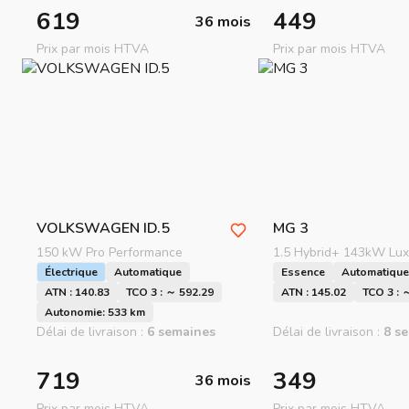
619
449
36 mois
Prix par mois HTVA
Prix par mois HTVA
VOLKSWAGEN
ID.5
MG
3
150 kW Pro Performance
1.5 Hybrid+ 143kW Lux
Électrique
Automatique
Essence
Automatique
ATN : 140.83
TCO 3 : ～ 592.29
ATN : 145.02
TCO 3 : 
Autonomie: 533 km
Délai de livraison :
6 semaines
Délai de livraison :
8 s
719
349
36 mois
Prix par mois HTVA
Prix par mois HTVA