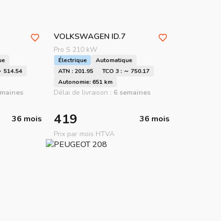
VOLKSWAGEN
ID.7
Pro S 210 kW
ue
Électrique
Automatique
～ 514.54
ATN : 201.95
TCO 3 : ～ 750.17
Autonomie: 651 km
emaines
Délai de livraison :
6 semaines
419
36 mois
36 mois
Prix par mois HTVA