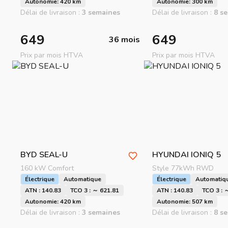
Autonomie: 420 km
Autonomie: 300 km
Délai de livraison :
3 semaines
Délai de livraison :
8 s
649
649
36 mois
Prix par mois HTVA
Prix par mois HTVA
BYD
SEAL-U
HYUNDAI
IONIQ 5
160 kW Comfort
Style 77kWh RWD
Électrique
Automatique
Électrique
Automatiq
ATN : 140.83
TCO 3 : ～ 621.81
ATN : 140.83
TCO 3 : 
Autonomie: 420 km
Autonomie: 507 km
Délai de livraison :
3 semaines
Délai de livraison :
8 s