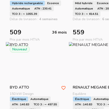
Hybride rechargeable
Essence
Mild hybride
Essence
Automatique
ATN : 230.41
Automatique
ATN : 20
TCO 3 : ～ 1055.39
TCO 3 : ～ 614.51
Délai de livraison :
4 semaines
Délai de livraison :
6 s
509
559
36 mois
Prix par mois HTVA
Prix par mois HTVA
hargez plus
Nouveau!
hargez plus
hargez plus
BYD
ATTO
RENAULT
MEGANE 
150 kW Design
Equilibre
Électrique
Automatique
Électrique
Automatiq
ATN : 140.83
TCO 3 : ～ 497.55
ATN : 140.83
TCO 3 : 