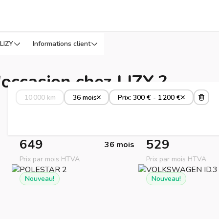
LIZY
Informations client
'occasion chez LIZY ?
10 000 km
36 mois
Prix: 300 € - 1 200 €
649
529
36 mois
Prix par mois HTVA
Prix par mois HTVA
Nouveau!
Nouveau!