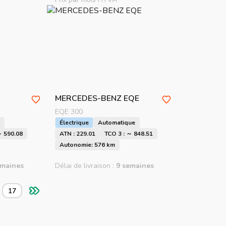
MERCEDES-BENZ
EQE
EQE 300
Électrique
Automatique
～ 590.08
ATN : 229.01
TCO 3 : ～ 848.51
Autonomie: 576 km
emaines
Délai de livraison :
9 semaines
17