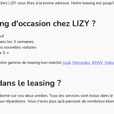
 chez LIZY vous êtes à la bonne adresse. Notre leasing est jusqu
ing d'occasion chez LIZY ?
euf
 dans les 3 semaines
es nouvelles voitures
ur 5 ⭐
 notre gamme de leasing bon marché
Audi
,
Mercedes
,
BMW
,
Volk
dans le leasing ?
dormir sur vos deux oreilles. Tous les services sont inclus dans l
et aux réparations. Vous n'avez plus qu'à parcourir de nombreux kil