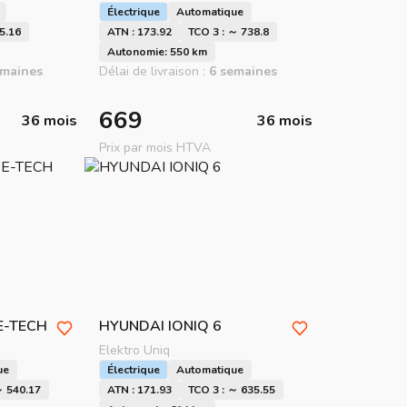
Électrique
Automatique
5.16
ATN : 173.92
TCO 3 : ～ 738.8
Autonomie: 550 km
emaines
Délai de livraison :
6 semaines
669
36 mois
36 mois
Prix par mois HTVA
E-TECH
HYUNDAI
IONIQ 6
Elektro Uniq
ue
Électrique
Automatique
～ 540.17
ATN : 171.93
TCO 3 : ～ 635.55