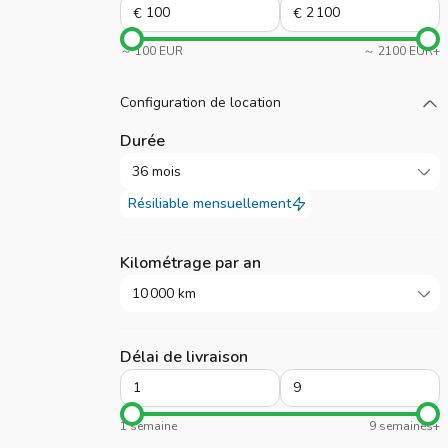
€
€
～ 100 EUR
～ 2100 EUR+
Chargez plus
Configuration de location
Durée
36 mois
Résiliable mensuellement
Kilométrage par an
10 000 km
Délai de livraison
1 semaine
9 semaines+