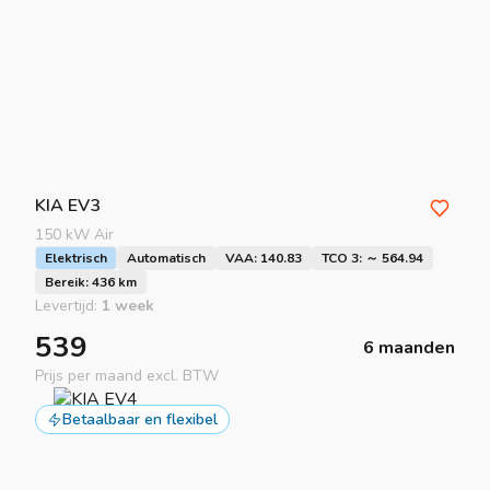
KIA
EV3
150 kW Air
Elektrisch
Automatisch
VAA: 140.83
TCO 3: ～ 564.94
Bereik: 436 km
Levertijd:
1 week
539
6 maanden
Prijs per maand excl. BTW
Betaalbaar en flexibel