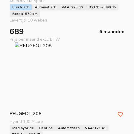
40 eDrive M Sport
Elektrisch
Automatisch
VAA: 225.06
TCO 3: ～ 890.35
Bereik: 570 km
Levertijd:
10 weken
689
6 maanden
Prijs per maand excl. BTW
PEUGEOT
208
Hybrid 100 Allure
Mild hybride
Benzine
Automatisch
VAA: 171.41