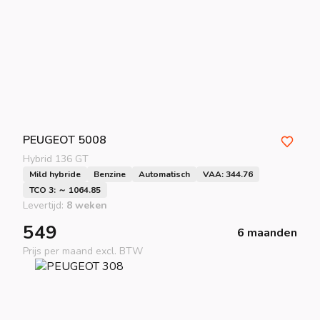
PEUGEOT
5008
Hybrid 136 GT
Mild hybride
Benzine
Automatisch
VAA: 344.76
TCO 3: ～ 1064.85
Levertijd:
8 weken
549
6 maanden
Prijs per maand excl. BTW