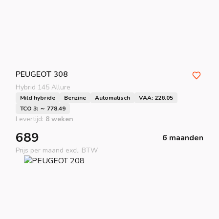
PEUGEOT
308
Hybrid 145 Allure
Mild hybride
Benzine
Automatisch
VAA: 226.05
TCO 3: ～ 778.49
Levertijd:
8 weken
689
6 maanden
Prijs per maand excl. BTW