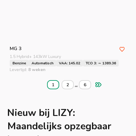
MG
3
1.5 Hybrid+ 143kW Luxury
Benzine
Automatisch
VAA: 145.02
TCO 3: ～ 1389.36
Levertijd:
8 weken
...
1
2
6
Nieuw bij LIZY:
Maandelijks opzegbaar