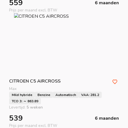
559
6 maanden
Prijs per maand excl. BTW
CITROEN
C5 AIRCROSS
Max
Mild hybride
Benzine
Automatisch
VAA: 281.2
TCO 3: ～ 863.89
Levertijd:
5 weken
539
6 maanden
Prijs per maand excl. BTW