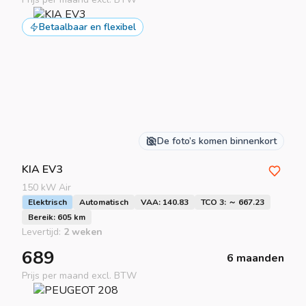
Betaalbaar en flexibel
De foto’s komen binnenkort
KIA
EV3
150 kW Air
Elektrisch
Automatisch
VAA: 140.83
TCO 3: ～ 667.23
Bereik: 605 km
Levertijd:
2 weken
689
6 maanden
Prijs per maand excl. BTW