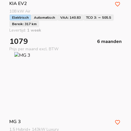
KIA
EV2
108 kW Air
Elektrisch
Automatisch
VAA: 140.83
TCO 3: ～ 505.5
Bereik: 317 km
Levertijd:
1 week
1079
6 maanden
Prijs per maand excl. BTW
MG
3
1.5 Hybrid+ 143kW Luxury