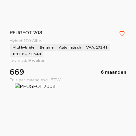
PEUGEOT
208
Hybrid 100 Allure
Mild hybride
Benzine
Automatisch
VAA: 171.41
TCO 3: ～ 906.48
Levertijd:
9 weken
669
6 maanden
Prijs per maand excl. BTW