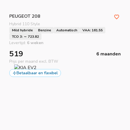
PEUGEOT
208
Hybrid 110 Style
Mild hybride
Benzine
Automatisch
VAA: 161.55
TCO 3: ～ 723.82
Levertijd:
6 weken
519
6 maanden
Prijs per maand excl. BTW
Betaalbaar en flexibel