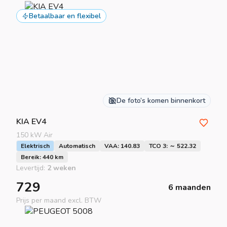
Betaalbaar en flexibel
De foto’s komen binnenkort
KIA
EV4
150 kW Air
Elektrisch
Automatisch
VAA: 140.83
TCO 3: ～ 522.32
Bereik: 440 km
Levertijd:
2 weken
729
6 maanden
Prijs per maand excl. BTW