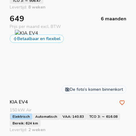
TCO 3: ～ 906.47
Levertijd:
8 weken
649
6 maanden
Prijs per maand excl. BTW
Betaalbaar en flexibel
De foto’s komen binnenkort
KIA
EV4
150 kW Air
Elektrisch
Automatisch
VAA: 140.83
TCO 3: ～ 616.08
Bereik: 624 km
Levertijd:
2 weken