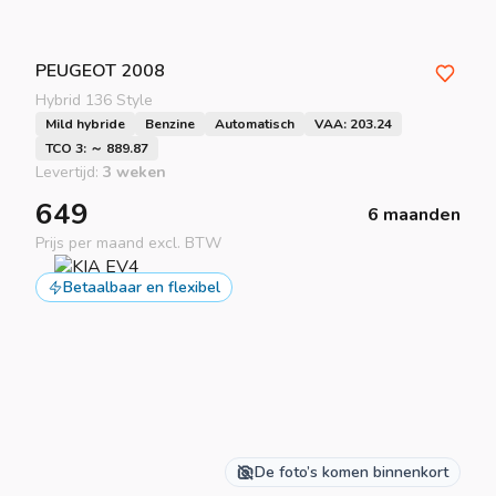
PEUGEOT
2008
Hybrid 136 Style
Mild hybride
Benzine
Automatisch
VAA: 203.24
TCO 3: ～ 889.87
Levertijd:
3 weken
649
6 maanden
Prijs per maand excl. BTW
Betaalbaar en flexibel
De foto’s komen binnenkort