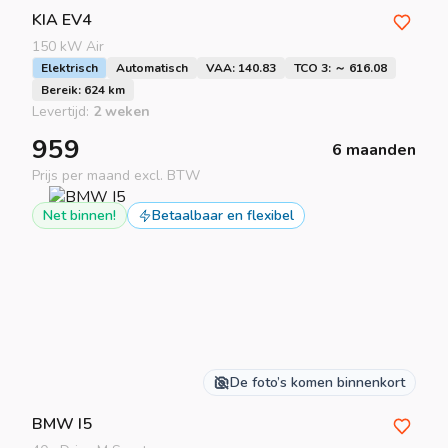
KIA
EV4
150 kW Air
Elektrisch
Automatisch
VAA: 140.83
TCO 3: ～ 616.08
Bereik: 624 km
Levertijd:
2 weken
959
6 maanden
Prijs per maand excl. BTW
Net binnen!
Betaalbaar en flexibel
De foto’s komen binnenkort
BMW
I5