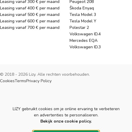
Leasing vanaf 300 € per maand
Peugeot 208
Leasing vanaf 400 € per maand
Škoda Enyaq
Leasing vanaf 500 € per maand
Tesla Model 3
Leasing vanaf 600 € per maand
Tesla Model Y
Leasing vanaf 700 € per maand
Polestar 2
Volkswagen ID.4
Mercedes EQA
Volkswagen ID.3
© 2018 - 2026 Lizy. Alle rechten voorbehouden.
Cookies
Terms
Privacy Policy
Cookies
LIZY gebruikt cookies om je online ervaring te verbeteren
en advertenties te personaliseren.
Bekijk onze cookie policy.