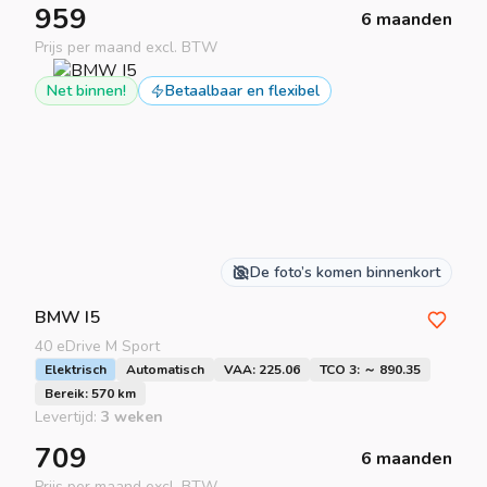
959
6 maanden
Prijs per maand excl. BTW
Net binnen!
Betaalbaar en flexibel
De foto’s komen binnenkort
BMW
I5
40 eDrive M Sport
Elektrisch
Automatisch
VAA: 225.06
TCO 3: ～ 890.35
Bereik: 570 km
Levertijd:
3 weken
709
6 maanden
Prijs per maand excl. BTW