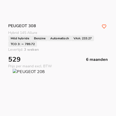
PEUGEOT
308
Hybrid 145 Allure
Mild hybride
Benzine
Automatisch
VAA: 233.27
TCO 3: ～ 789.72
Levertijd:
3 weken
529
6 maanden
Prijs per maand excl. BTW