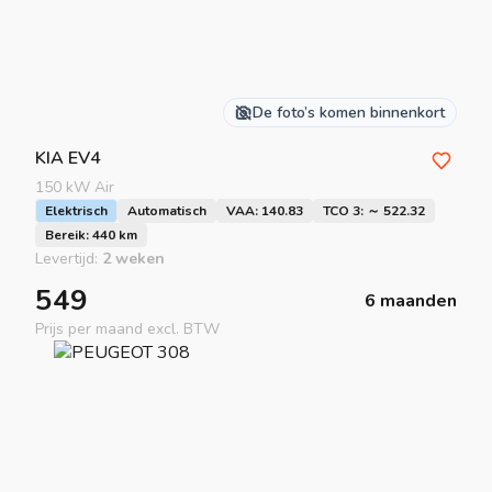
De foto’s komen binnenkort
KIA
EV4
150 kW Air
Elektrisch
Automatisch
VAA: 140.83
TCO 3: ～ 522.32
Bereik: 440 km
Levertijd:
2 weken
549
6 maanden
Prijs per maand excl. BTW