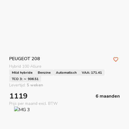
PEUGEOT
208
Hybrid 100 Allure
Mild hybride
Benzine
Automatisch
VAA: 171.41
TCO 3: ～ 906.51
Levertijd:
5 weken
1119
6 maanden
Prijs per maand excl. BTW