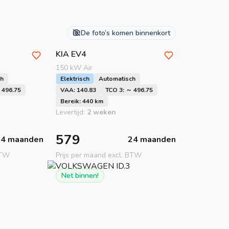
De foto’s komen binnenkort
KIA
EV4
150 kW Air
ch
Elektrisch
Automatisch
 496.75
VAA: 140.83
TCO 3: ～ 496.75
Bereik: 440 km
Levertijd:
2 weken
579
24 maanden
24 maanden
BTW
Prijs per maand excl. BTW
Net binnen!