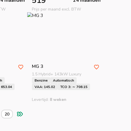
519
24 maanden
24 maanden
BTW
Prijs per maand excl. BTW
MG
3
1.5 Hybrid+ 143kW Luxury
ch
Benzine
Automatisch
 653.04
VAA: 145.02
TCO 3: ～ 708.15
Levertijd:
8 weken
20