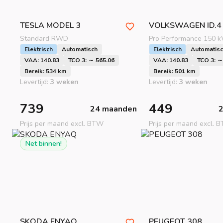
TESLA
MODEL 3
VOLKSWAGEN
ID.4
Standard RWD
Pro Performance 150 
Elektrisch
Automatisch
Elektrisch
Automatis
VAA: 140.83
TCO 3: ～ 565.06
VAA: 140.83
TCO 3: ～
Bereik: 534 km
Bereik: 501 km
Levertijd:
3 weken
Levertijd:
3 weken
739
449
24 maanden
Prijs per maand excl. BTW
Prijs per maand excl. 
Net binnen!
SKODA
ENYAQ
PEUGEOT
308