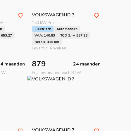
VOLKSWAGEN
ID.3
kW
150 kW Pro
ch
Elektrisch
Automatisch
 653.27
VAA: 140.83
TCO 3: ～ 557.28
Bereik: 415 km
Levertijd:
6 weken
879
24 maanden
24 maanden
BTW
Prijs per maand excl. BTW
VOLKSWAGEN
ID.7