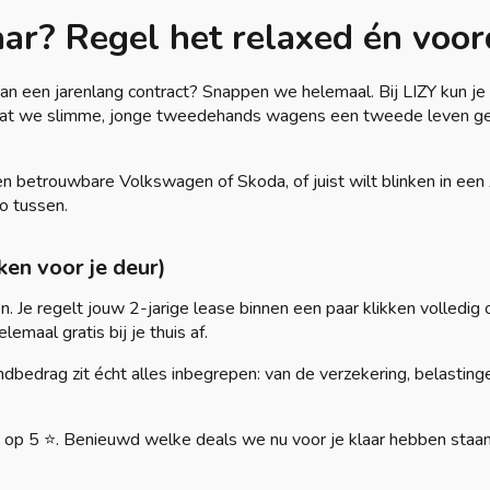
aar? Regel het relaxed én voor
 aan een jarenlang contract? Snappen we helemaal. Bij LIZY kun j
 Omdat we slimme, jonge tweedehands wagens een tweede leven geve
 een betrouwbare Volkswagen of Skoda, of juist wilt blinken in 
o tussen.
ken voor je deur)
Je regelt jouw 2-jarige lease binnen een paar klikken volledig o
aal gratis bij je thuis af.
bedrag zit écht alles inbegrepen: van de verzekering, belasting
 op 5 ⭐. Benieuwd welke deals we nu voor je klaar hebben staan? 