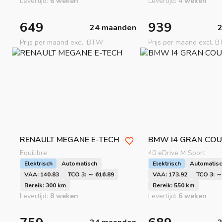
Levertijd:
6 weken
Levertijd:
4 weken
649
939
24 maanden
Prijs per maand excl. BTW
Prijs per maand excl. 
RENAULT
MEGANE E-TECH
BMW
I4 GRAN COU
Equilibre
40 eDrive M Sport
Elektrisch
Automatisch
Elektrisch
Automatis
VAA: 140.83
TCO 3: ～ 616.89
VAA: 173.92
TCO 3: ～
Bereik: 300 km
Bereik: 550 km
Levertijd:
8 weken
Levertijd:
6 weken