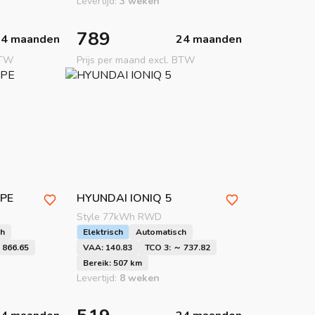
Levertijd:
3 weken
789
24 maanden
24 maanden
BTW
Prijs per maand excl. BTW
PE
HYUNDAI
IONIQ 5
Style 77kWh RWD
ch
Elektrisch
Automatisch
 866.65
VAA: 140.83
TCO 3: ～ 737.82
Bereik: 507 km
Levertijd:
8 weken