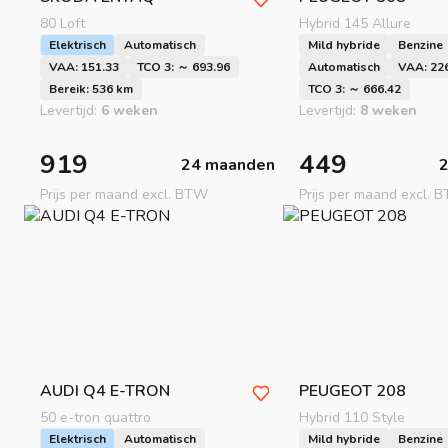
80 Loft
Hybrid 145 Allure
Elektrisch
Automatisch
Mild hybride
Benzine
VAA: 151.33
TCO 3: ～ 693.96
Automatisch
VAA: 22
Bereik: 536 km
TCO 3: ～ 666.42
Levertijd:
6 weken
Levertijd:
8 weken
919
449
24 maanden
Prijs per maand excl. BTW
Prijs per maand excl. 
aad meer
aad meer
aad meer
AUDI
Q4 E-TRON
PEUGEOT
208
50 e-tron quattro
Hybrid 110 Style
Elektrisch
Automatisch
Mild hybride
Benzine