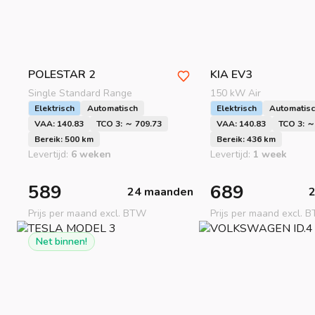
POLESTAR
2
KIA
EV3
Single Standard Range
150 kW Air
Elektrisch
Automatisch
Elektrisch
Automatis
VAA: 140.83
TCO 3: ～ 709.73
VAA: 140.83
TCO 3: ～
Bereik: 500 km
Bereik: 436 km
Levertijd:
6 weken
Levertijd:
1 week
589
689
24 maanden
Prijs per maand excl. BTW
Prijs per maand excl. 
Net binnen!