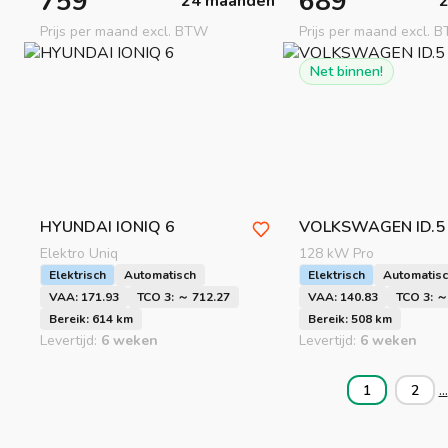
759
689
24 maanden
Prijs per maand excl. BTW
Prijs per maand excl. 
Net binnen!
HYUNDAI
IONIQ 6
VOLKSWAGEN
ID.5
Elektro Uniq
128 kW Pro
Elektrisch
Automatisch
Elektrisch
Automatis
VAA: 171.93
TCO 3: ～ 712.27
VAA: 140.83
TCO 3: ～
Bereik: 614 km
Bereik: 508 km
Levertijd:
6 weken
Levertijd:
6 weken
...
1
2