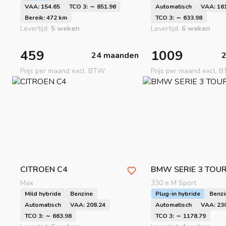
VAA: 154.65
TCO 3: ～ 851.96
Automatisch
VAA: 16
Bereik: 472 km
TCO 3: ～ 633.98
Levertijd:
5 weken
Levertijd:
6 weken
459
1009
24 maanden
Prijs per maand excl. BTW
Prijs per maand excl. 
CITROEN
C4
BMW
SERIE 3 TOU
Max
330 e M Sport
Mild hybride
Benzine
Plug-in hybride
Benzi
Automatisch
VAA: 208.24
Automatisch
VAA: 23
TCO 3: ～ 663.98
TCO 3: ～ 1178.79