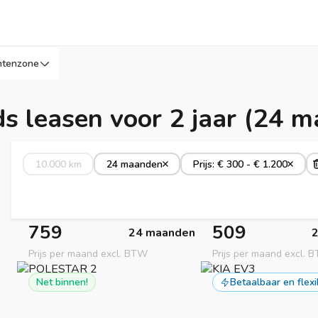
ntenzone
s leasen voor 2 jaar (24 
10.000 km
24 maanden
Prijs: € 300 - € 1.200
759
509
24 maanden
Prijs per maand excl. BTW
Prijs per maand excl. 
Net binnen!
Betaalbaar en flexi