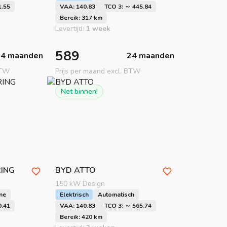
1.55
VAA: 140.83
TCO 3: ～ 445.84
Bereik: 317 km
Levertijd:
1 week
589
24 maanden
24 maanden
BTW
Prijs per maand excl. BTW
Net binnen!
RING
BYD
ATTO
150 kW Design
ne
Elektrisch
Automatisch
0.41
VAA: 140.83
TCO 3: ～ 565.74
Bereik: 420 km