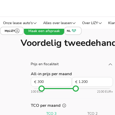
Onze lease auto's
Alles over leasen
Over LIZY
Kla
Maak een afspraak
MyLIZY
NL
Voordelig tweedehand
Laad meer
Prijs en fiscaliteit
All-in prijs per maand
€
€
100 EUR
2100 EUR+
TCO per maand
TCO 3
TCO 2