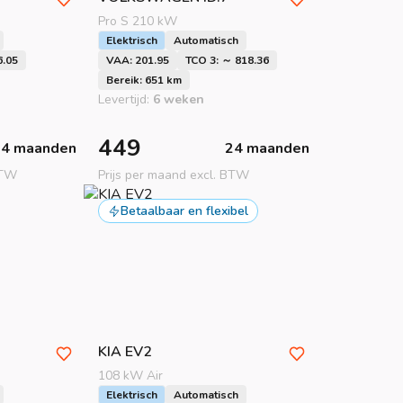
Pro S 210 kW
Elektrisch
Automatisch
6.05
VAA: 201.95
TCO 3: ～ 818.36
Bereik: 651 km
Levertijd:
6 weken
449
24 maanden
24 maanden
BTW
Prijs per maand excl. BTW
Betaalbaar en flexibel
KIA
EV2
108 kW Air
Elektrisch
Automatisch