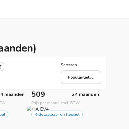
maanden)
Sorteren
Populariteit
509
24 maanden
24 maanden
BTW
Prijs per maand excl. BTW
bel
Betaalbaar en flexibel