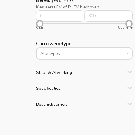
Bereik (WLTP)
Kies eerst EV of PHEV hierboven
0 km
800 km+
Carrosserietype
L
Staat & Afwerking
L
Specificaties
L
Beschikbaarheid