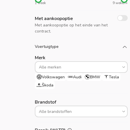
1 week
9 weken+
Met aankoopoptie
Met aankoopoptie op het einde van het
contract.
Laad meer
Voertuigtype
Merk
Volkswagen
Audi
BMW
Tesla
Škoda
Brandstof