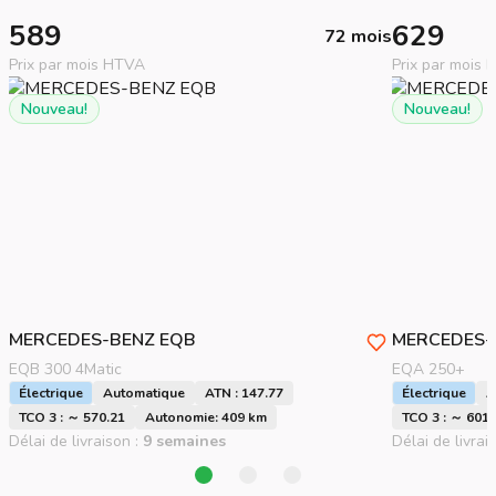
589
629
72 mois
Prix par mois HTVA
Prix par mois
Nouveau!
Nouveau!
MERCEDES-BENZ
EQB
MERCEDES-
EQB 300 4Matic
EQA 250+
Électrique
Automatique
ATN : 147.77
Électrique
A
TCO 3 : ～ 570.21
Autonomie: 409 km
TCO 3 : ～ 601.
Délai de livraison :
9 semaines
Délai de livrai