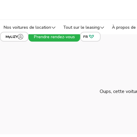
Nos voitures de location
Tout sur le leasing
À propos de 
Prendre rendez-vous
MyLIZY
FR
Oups, cette voitur