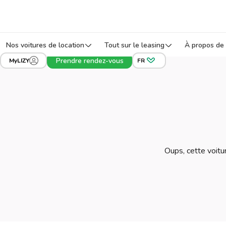
Nos voitures de location
Tout sur le leasing
À propos de 
Prendre rendez-vous
MyLIZY
FR
Oups, cette voitur