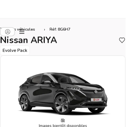
›
Tous les véhicules
Réf: 8G6H7
Nissan ARIYA
Sa
Evolve Pack
Images bientôt disponibles