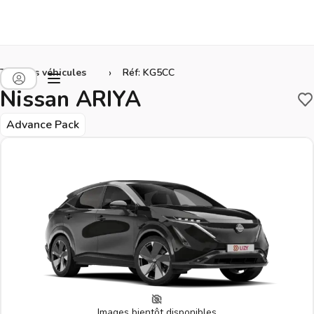
›
Tous les véhicules
Réf: KG5CC
Nissan ARIYA
S
Advance Pack
Images bientôt disponibles