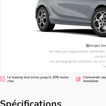
Images bie
Ne ratez pas l'opportunité, demandez
contact 
Les photographies actuelles ne sont 
li
Le leasing tout inclus jusqu'à 20% moins
Commande rapid
cher
immédiate
Spécifications