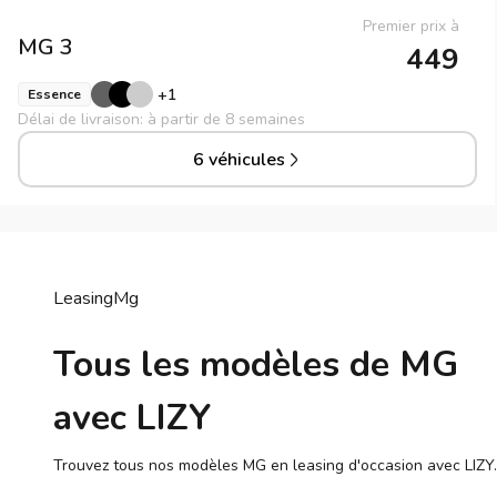
Premier prix à
MG
3
449
+
1
Essence
Délai de livraison: à partir de 8 semaines
6 véhicules
Leasing
Mg
Tous les modèles de MG
avec LIZY
Trouvez tous nos modèles MG en leasing d'occasion avec LIZY.