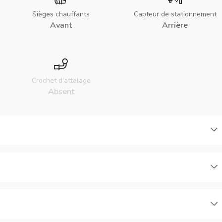
Sièges chauffants
Capteur de stationnement
Avant
Arrière
Crochet d'attelage
Absent
C
C
C