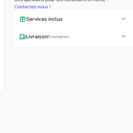
Contactez-nous !
Cha
Services inclus
Cha
Livraison
8 semaines