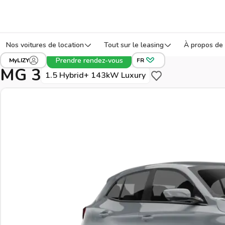
Nos voitures de location
Tout sur le leasing
À propos de 
›
›
›
Tous les véhicules
MG
3
Réf: X8MV8
Prendre rendez-vous
MyLIZY
FR
MG 3
1.5 Hybrid+ 143kW Luxury
Sauvegarder pour pl