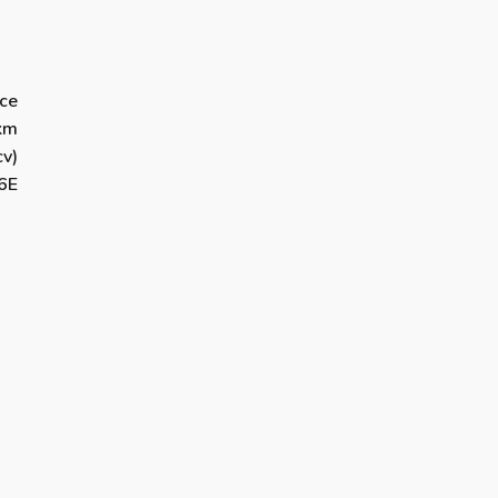
ce
km
v)
6E