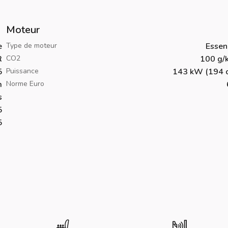
Moteur
e
Type de moteur
Essen
R
CO2
100 g/
5
Puissance
143 kW (194 c
m
Norme Euro
s
5
5